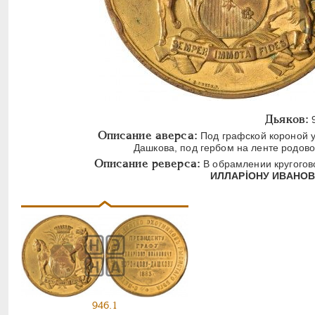
Дьяков:
9
Описание аверса:
Под графской короной у
Дашкова, под гербом на ленте родово
Описание реверса:
В обрамлении кругогов
ИЛЛАРİOНУ ИВАНОВИ
946.1