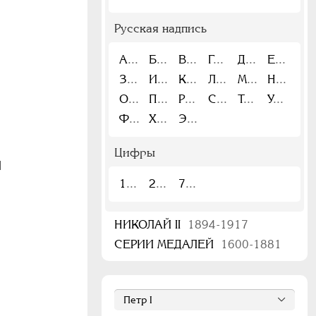
Русская надпись
А
Б
В
Г
Д
Е
З
И
К
Л
М
Н
О
П
Р
С
Т
У
Ф
Х
Э
Цифры
|
1
2
7
НИКОЛАЙ II
1894-1917
СЕРИИ МЕДАЛЕЙ
1600-1881