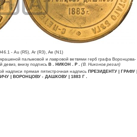
46.1 - Au (R5), Ar (R3), Ae (N1)
крашеной пальмовой и лавровой ветвями герб графа Воронцова-
й девиз, внизу подпись
В . НИКОН . Р .
(В. Никонов резал)
ой надписи прямая пятистрочная надпись
ПРЕЗИДЕНТУ | ГРАФУ 
ЧУ | ВОРОНЦОВУ - ДАШКОВУ | 1883 Г .