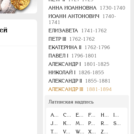
АННА ИОАННОВНА
1730-1740
ИОАНН АНТОНОВИЧ
1740-
1741
ей
ЕЛИЗАВЕТА
1741-1762
ПЕТР III
1762-1762
ЕКАТЕРИНА II
1762-1796
ПАВЕЛ I
1796-1801
АЛЕКСАНДР I
1801-1825
НИКОЛАЙ I
1826-1855
АЛЕКСАНДР II
1855-1881
АЛЕКСАНДР III
1881-1894
Латинская надпись
A
C
E
F
H
I
J
K
M
P
R
S
T
V
W
X
Z