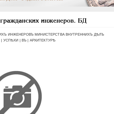
т гражданских инженеров. БД
ИХЪ ИНЖЕНЕРОВЪ МИНИСТЕРСТВА ВНУТРЕННИХЪ ДѢЛЪ
 | УСПѢХИ | ВЪ | АРХИТЕКТУРѢ