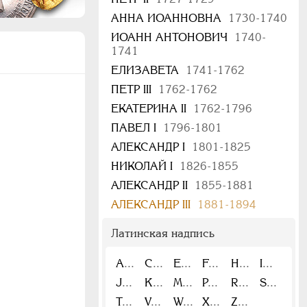
АННА ИОАННОВНА
1730-1740
ИОАНН АНТОНОВИЧ
1740-
1741
ЕЛИЗАВЕТА
1741-1762
ПЕТР III
1762-1762
ЕКАТЕРИНА II
1762-1796
ПАВЕЛ I
1796-1801
АЛЕКСАНДР I
1801-1825
НИКОЛАЙ I
1826-1855
АЛЕКСАНДР II
1855-1881
АЛЕКСАНДР III
1881-1894
Латинская надпись
A
C
E
F
H
I
J
K
M
P
R
S
T
V
W
X
Z