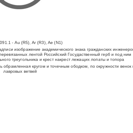
091.1 - Au (R5), Ar (R3), Ae (N1)
адписи изображение академического знака гражданских инженеро
 перевязанных лентой Российский Госудаственный герб и под ним
ьного треугольника и крест накрест лежащих лопаты и топора
 обрамленная кругом и точечным ободком, по окружности венок 
лавровых ветвей