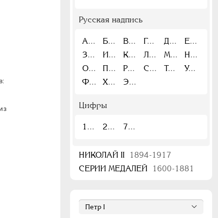
Русская надпись
А
Б
В
Г
Д
Е
З
И
К
Л
М
Н
О
П
Р
С
Т
У
в:
Ф
Х
Э
Цифры
из
1
2
7
НИКОЛАЙ II
1894-1917
СЕРИИ МЕДАЛЕЙ
1600-1881