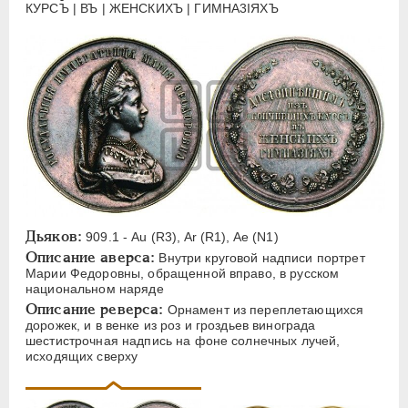
ЕЛИЗАВЕТА
1741-1762
КУРСЪ | ВЪ | ЖЕНСКИХЪ | ГИМНА3IЯХЪ
ПЕТР III
1762-1762
ЕКАТЕРИНА II
1762-1796
ПАВЕЛ I
1796-1801
АЛЕКСАНДР I
1801-1825
НИКОЛАЙ I
1826-1855
АЛЕКСАНДР II
1855-1881
АЛЕКСАНДР III
1881-1894
Латинская надпись
Дьяков:
909.1 - Au (R3), Ar (R1), Ae (N1)
Описание аверса:
Внутри круговой надписи портрет
A
C
E
F
H
I
J
K
M
Марии Федоровны, обращенной вправо, в русском
P
R
S
T
V
W
X
Z
национальном наряде
Описание реверса:
Орнамент из переплетающихся
дорожек, и в венке из роз и гроздьев винограда
Русская надпись
шестистрочная надпись на фоне солнечных лучей,
исходящих сверху
А
Б
В
Г
Д
Е
З
И
К
Л
М
Н
О
П
Р
С
Т
У