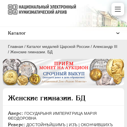
Каталог
Главная
/
Каталог медалей Царской России
/
Александр III
/
Женские гимназии. БД
ВСЕ
ПEТР I
1699-1725
Женские гимназии. БД
ЕКАТЕРИНА I
1725-1727
ПЕТР II
1727-1729
Аверс:
ГОСУДАРЫНЯ ИМПЕРАТРИЦА МАРIЯ
АННА ИОАННОВНА
1730-1740
ѲEОДОРОВНА
ИОАНН АНТОНОВИЧ
1740-1741
Реверс:
ДОСТОЙНѢЙШИМЪ | ИЗЪ | ОКОНЧИВШИХЪ