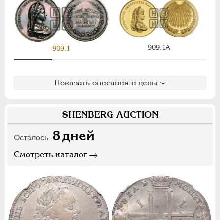
Ф
Х
Э
Цифры
909.1A
909.1
1
2
7
НИКОЛАЙ II
1894-1917
Показать описания и цены
СЕРИИ МЕДАЛЕЙ
1600-1881
SHENBERG AUCTION
8
дней
Осталось
Смотреть каталог