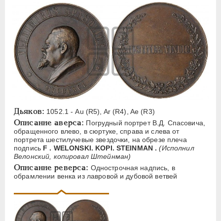
ЕЛИЗАВЕТА
1741-1762
ПЕТР III
1762-1762
ЕКАТЕРИНА II
1762-1796
ПАВЕЛ I
1796-1801
АЛЕКСАНДР I
1801-1825
НИКОЛАЙ I
1826-1855
АЛЕКСАНДР II
1855-1881
АЛЕКСАНДР III
1881-1894
Дьяков:
1052.1 - Au (R5), Ar (R4), Ae (R3)
Латинская надпись
Описание аверса:
Погрудный портрет В.Д. Спасовича,
обращенного влево, в сюртуке, справа и слева от
портрета шестилучевые звездочки, на обрезе плеча
A
C
E
F
H
I
J
K
M
подпись
F . WELONSKI. KOPI. STEINMAN .
(Исполнил
P
R
S
T
V
W
X
Z
Велонский, копировал Штейнман)
Описание реверса:
Однострочная надпись, в
обрамлении венка из лавровой и дубовой ветвей
Русская надпись
А
Б
В
Г
Д
Е
З
И
К
Л
М
Н
О
П
Р
С
Т
У