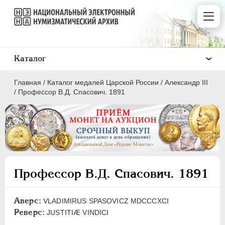
Каталог
Главная
/
Каталог медалей Царской России
/
Александр III
/
Профессор В.Д. Спасович. 1891
ВСЕ
ПEТР I
1699-1725
Профессор В.Д. Спасович. 1891
ЕКАТЕРИНА I
1725-1727
ПЕТР II
1727-1729
Аверс:
VLADIMIRUS SPASOVICZ MDCCCXCI
АННА ИОАННОВНА
1730-1740
Реверс:
JUSTITIÆ VINDICI
ИОАНН АНТОНОВИЧ
1740-1741