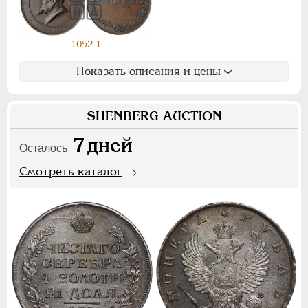
Ф
Х
Э
Цифры
1052.1
Показать описания и цены
1
2
7
НИКОЛАЙ II
1894-1917
SHENBERG AUCTION
СЕРИИ МЕДАЛЕЙ
1600-1881
7
дней
Осталось
Смотреть каталог