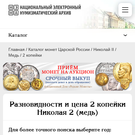
Каталог
Главная
/
Каталог монет Царской России
/
Николай II
/
Медь
/
2 копейки
ПEТР I
1699 - 1725
ЕКАТЕРИНА I
1725-1727
Разновидности и цена 2 копейки
ПЕТР II
1727-1729
Николая 2 (медь)
АННА ИОАННОВНА
1730-1740
ИОАНН АНТОНОВИЧ
1740-1741
Для более точного поиска выберите год:
ЕЛИЗАВЕТА
1741-1762