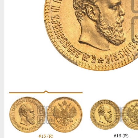
#16 (R)
#15 (R)