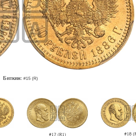
Биткин:
#15 (R)
#18 (
#17 (R1)