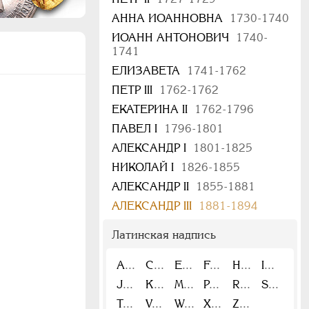
АННА ИОАННОВНА
1730-1740
ИОАНН АНТОНОВИЧ
1740-
1741
ЕЛИЗАВЕТА
1741-1762
ПЕТР III
1762-1762
ЕКАТЕРИНА II
1762-1796
ПАВЕЛ I
1796-1801
АЛЕКСАНДР I
1801-1825
НИКОЛАЙ I
1826-1855
АЛЕКСАНДР II
1855-1881
АЛЕКСАНДР III
1881-1894
Латинская надпись
A
C
E
F
H
I
J
K
M
P
R
S
T
V
W
X
Z