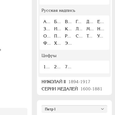
Русская надпись
А
Б
В
Г
Д
Е
З
И
К
Л
М
Н
О
П
Р
С
Т
У
Ф
Х
Э
е
Цифры
1
2
7
НИКОЛАЙ II
1894-1917
СЕРИИ МЕДАЛЕЙ
1600-1881