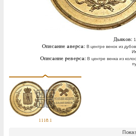
Дьяков:
1
Описание аверса:
В центре венок из дубов
И
Описание реверса:
В центре венка из коло
п
1118.1
Показ