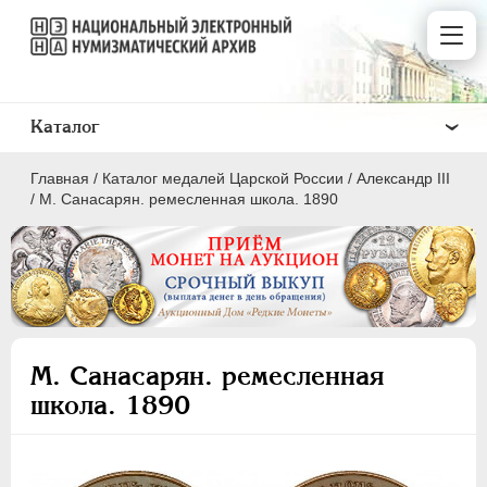
Каталог
Главная
/
Каталог медалей Царской России
/
Александр III
/
M. Санасарян. ремесленная школа. 1890
ВСЕ
ПEТР I
1699-1725
M. Санасарян. ремесленная
ЕКАТЕРИНА I
1725-1727
школа. 1890
ПЕТР II
1727-1729
АННА ИОАННОВНА
1730-1740
ИОАНН АНТОНОВИЧ
1740-1741