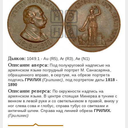
ЕЛИЗАВЕТА
1741-1762
ПЕТР III
1762-1762
ЕКАТЕРИНА II
1762-1796
ПАВЕЛ I
1796-1801
АЛЕКСАНДР I
1801-1825
НИКОЛАЙ I
1826-1855
АЛЕКСАНДР II
1855-1881
Дьяков:
АЛЕКСАНДР III
1881-1894
1049.1 - Au (R5), Ar (R3), Ae (N1)
Описание аверса:
Под полукруговой надписью на
Латинская надпись
армянском языке погрудный портрет M. Санасаряна,
обращенного вправо, в сюртуке, на обрезе портрета
подпись
ГРИЛИХ
(Грилихес)
, под портретом даты
1818 -
A
C
E
F
H
I
J
K
M
1890
P
R
S
T
V
W
X
Z
Описание реверса:
По окружности надпись на
армянском языке. В центре стоящая Минерва в тунике с
венком в левой руке и со светильником в правой, внизу у
Русская надпись
ног слева сова и глобус, справа тубус со свитками и
античный шлем. Справа над линией обреза
ГРИЛИХ.
(Грилихес)
А
Б
В
Г
Д
Е
З
И
К
Л
М
Н
О
П
Р
С
Т
У