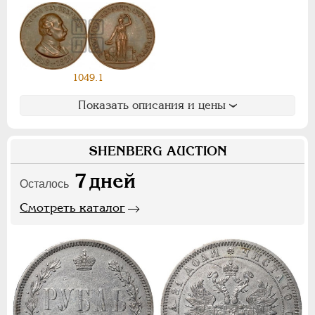
Ф
Х
Э
Цифры
1
2
7
1049.1
Показать описания и цены
НИКОЛАЙ II
1894-1917
СЕРИИ МЕДАЛЕЙ
1600-1881
SHENBERG AUCTION
7
дней
Осталось
Смотреть каталог