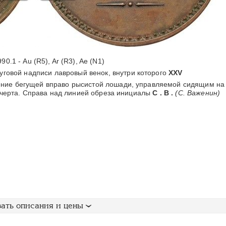
90.1 - Au (R5), Ar (R3), Ae (N1)
уговой надписи лавровый венок, внутри которого
XXV
ие бегущей вправо рысистой лошади, управляемой сидящим на
 черта. Справа над линией обреза инициалы
С . В .
(С. Важенин)
ать описания и цены