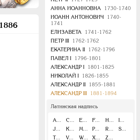
АННА ИОАННОВНА
1730-1740
ИОАНН АНТОНОВИЧ
1740-
1741
 1886
ЕЛИЗАВЕТА
1741-1762
ПЕТР III
1762-1762
ЕКАТЕРИНА II
1762-1796
ПАВЕЛ I
1796-1801
АЛЕКСАНДР I
1801-1825
НИКОЛАЙ I
1826-1855
АЛЕКСАНДР II
1855-1881
АЛЕКСАНДР III
1881-1894
Латинская надпись
A
C
E
F
H
I
J
K
M
P
R
S
T
V
W
X
Z