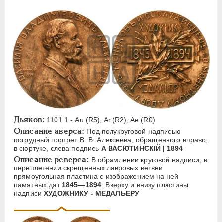
ЕЛИЗАВЕТА
1741-1762
ПЕТР III
1762-1762
ЕКАТЕРИНА II
1762-1796
ПАВЕЛ I
1796-1801
АЛЕКСАНДР I
1801-1825
НИКОЛАЙ I
1826-1855
АЛЕКСАНДР II
1855-1881
АЛЕКСАНДР III
1881-1894
Дьяков:
1101.1 - Au (R5), Ar (R2), Ae (R0)
Латинская надпись
Описание аверса:
Под полукруговой надписью
погрудный портрет В. В. Алексеева, обращенного вправо,
A
C
E
F
H
I
J
K
M
в сюртуке, слева подпись
А ВАСЮТИНСКIЙ | 1894
P
R
S
T
V
W
X
Z
Описание реверса:
В обрамлении круговой надписи, в
переплетении скрещенных лавровых ветвей
прямоугольная пластина с изображением на ней
Русская надпись
памятных дат
1845—1894
. Вверху и внизу пластины
надписи
ХУДОЖНИКУ - МЕДАЛЬЕРУ
А
Б
В
Г
Д
Е
З
И
К
Л
М
Н
О
П
Р
С
Т
У