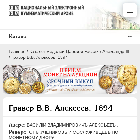
Каталог
Главная
/
Каталог медалей Царской России
/
Александр III
/
Гравер В.В. Алексеев. 1894
ВСЕ
ПEТР I
1699-1725
Гравер В.В. Алексеев. 1894
ЕКАТЕРИНА I
1725-1727
ПЕТР II
1727-1729
Аверс:
ВАСИЛIИ ВЛАДИМИРОВИЧЪ АЛЕКСѢЕВЪ .
АННА ИОАННОВНА
1730-1740
Реверс:
ОТЪ УЧЕНИКОВЪ И СОСЛУЖИВЦЕВЪ ПО
ИОАНН АНТОНОВИЧ
1740-1741
МОНЕТНОМУ ДВОРУ