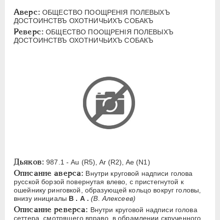
ЕЛИЗАВЕТА
1741-1762
Аверс:
ОБЩЕСТВО ПООЩРЕНIЯ ПОЛЕВЫХЪ
ПЕТР III
1762-1762
ДОСТОИНСТВЪ ОХОТНИЧЬИХЪ СОБАКЪ
Реверс:
ЕКАТЕРИНА II
1762-1796
ОБЩЕСТВО ПООЩРЕНIЯ ПОЛЕВЫХЪ
ДОСТОИНСТВЪ ОХОТНИЧЬИХЪ СОБАКЪ
ПАВЕЛ I
1796-1801
АЛЕКСАНДР I
1801-1825
НИКОЛАЙ I
1826-1855
АЛЕКСАНДР II
1855-1881
АЛЕКСАНДР III
1881-1894
Латинская надпись
A
C
E
F
H
I
J
K
M
P
R
S
T
V
W
X
Z
Дьяков:
987.1 - Au (R5), Ar (R2), Ae (N1)
Описание аверса:
Внутри круговой надписи голова
Русская надпись
русской борзой повернутая влево, с пристегнутой к
ошейнику ринговкой, образующей кольцо вокруг головы,
внизу инициалы
В . А .
(В. Алексеев)
А
Б
В
Г
Д
Е
З
И
К
Описание реверса:
Внутри круговой надписи голова
Л
М
Н
О
П
Р
С
Т
У
сеттера, смотрящего вправо, в обрамлении скрученного