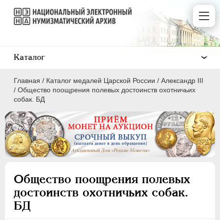
Каталог
Главная
/
Каталог медалей Царской России
/
Александр III
/
Общество поощрения полевых достоинств охотничьих
собак. БД
ВСЕ
ПEТР I
1699-1725
ЕКАТЕРИНА I
1725-1727
Общество поощрения полевых
ПЕТР II
1727-1729
достоинств охотничьих собак.
АННА ИОАННОВНА
1730-1740
БД
ИОАНН АНТОНОВИЧ
1740-1741