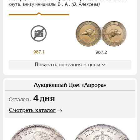
кнута, внизу инициалы
В . А .
(В. Алексеев)
Ф
Х
Э
Цифры
1
2
7
НИКОЛАЙ II
1894-1917
987.1
987.2
СЕРИИ МЕДАЛЕЙ
1600-1881
Показать описания и цены
Аукционный Дом «Аврора»
4
дня
Осталось
Смотреть каталог