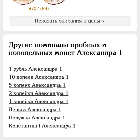
Полушка
#702 (R4)
Константин I
Показать описания и цены
Для Грузии
Для Польши
Монетовидные
Другие номиналы пробных и
новодельных монет Александра 1
НИКОЛАЙ I
1826-1855
АЛЕКСАНДР II
1855-1881
1 рубль Александра 1
АЛЕКСАНДР III
1881-1894
10 копеек Александра 1
НИКОЛАЙ II
1894-1917
5 копеек Александра 1
ВРЕМЕННОЕ ПРАВ.
1917-1918
2 копейки Александра 1
ИНОСТРАННЫЕ
1768-1918
1 копейка Александра 1
Деньга Александра 1
Полушка Александра 1
Константин I Александра 1