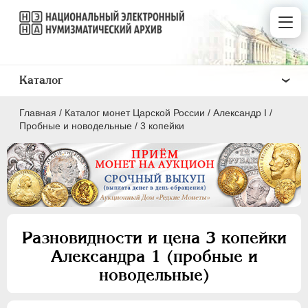
Каталог
Главная
/
Каталог монет Царской России
/
Александр I
/
Пробные и новодельные
/
3 копейки
ПEТР I
1699 - 1725
ЕКАТЕРИНА I
1725-1727
Разновидности и цена 3 копейки
ПЕТР II
1727-1729
Александра 1 (пробные и
АННА ИОАННОВНА
1730-1740
новодельные)
ИОАНН АНТОНОВИЧ
1740-1741
ЕЛИЗАВЕТА
1741-1762