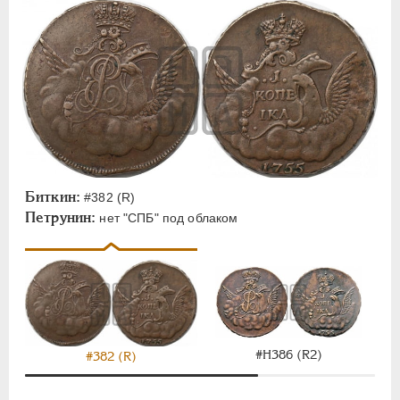
Биткин:
#382 (R)
Петрунин:
нет "СПБ" под облаком
#Н386 (R2)
#382 (R)