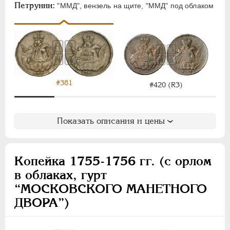
ПАВЕЛ I
1796-1801
Петрунин:
"ММД", вензель на щите, "ММД" под облаком
АЛЕКСАНДР I
1801-1825
НИКОЛАЙ I
1826-1855
АЛЕКСАНДР II
1855-1881
АЛЕКСАНДР III
1881-1894
НИКОЛАЙ II
1894-1917
#381
#420 (R3)
ВРЕМЕННОЕ ПРАВ.
1917-1918
ИНОСТРАННЫЕ
1768-1918
Показать описания и цены
Копейка 1755-1756 гг. (с орлом
в облаках, гурт
“МОСКОВСКОГО МАНЕТНОГО
ДВОРА”)