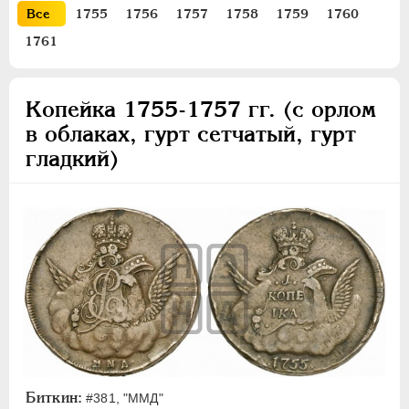
Все
1755
1756
1757
1758
1759
1760
Золото
1761
Серебро
Медь
Копейка 1755-1757 гг. (с орлом
5 копеек
в облаках, гурт сетчатый, гурт
2 копейки
гладкий)
1 копейка
Денга
Полушка
Пробные
Для Пруссии
Ливонезы
Монетовидные
ПЕТР III
1762-1762
ЕКАТЕРИНА II
1762-1796
Биткин:
#381, "ММД"