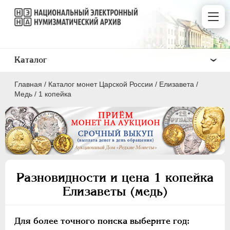
Каталог
Главная
/
Каталог монет Царской России
/
Елизавета
/
Медь
/
1 копейка
ПEТР I
1699 - 1725
ЕКАТЕРИНА I
1725-1727
Разновидности и цена 1 копейка
ПЕТР II
1727-1729
Елизаветы (медь)
АННА ИОАННОВНА
1730-1740
ИОАНН АНТОНОВИЧ
1740-1741
Для более точного поиска выберите год:
ЕЛИЗАВЕТА
1741-1762