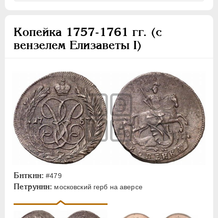
Копейка 1757-1761 гг. (с
вензелем Елизаветы I)
Биткин:
#479
Петрунин:
московский герб на аверсе