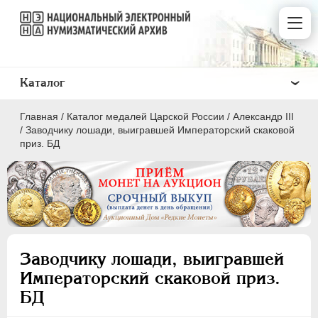
Каталог
Главная
/
Каталог медалей Царской России
/
Александр III
/
Заводчику лошади, выигравшей Императорский скаковой
приз. БД
ВСЕ
ПEТР I
1699-1725
ЕКАТЕРИНА I
1725-1727
Заводчику лошади, выигравшей
ПЕТР II
1727-1729
Императорский скаковой приз.
АННА ИОАННОВНА
1730-1740
БД
ИОАНН АНТОНОВИЧ
1740-1741