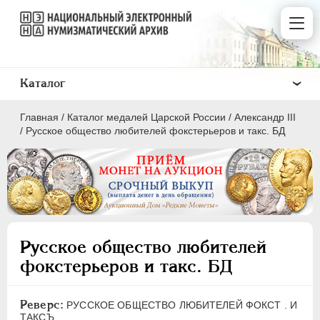
Каталог
Главная
/
Каталог медалей Царской России
/
Александр III
/
Русское общество любителей фокстерьеров и такс. БД
ВСЕ
ПEТР I
1699-1725
Русское общество любителей
ЕКАТЕРИНА I
1725-1727
фокстерьеров и такс. БД
ПЕТР II
1727-1729
АННА ИОАННОВНА
1730-1740
Реверс:
РУССКОЕ ОБЩЕСТВО ЛЮБИТЕЛЕЙ ФОКСТ . И
ИОАНН АНТОНОВИЧ
1740-1741
ТАКСЪ