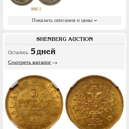
Ф
Х
Э
986.1
Цифры
Показать описания и цены
1
2
7
SHENBERG AUCTION
НИКОЛАЙ II
1894-1917
5
дней
Осталось
СЕРИИ МЕДАЛЕЙ
1600-1881
Смотреть каталог