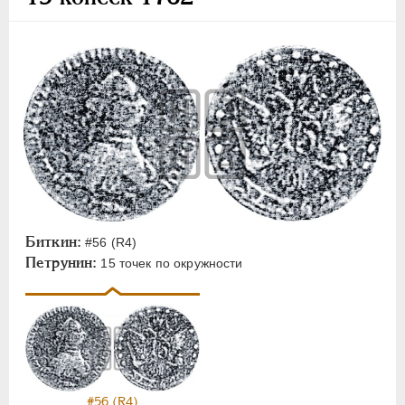
ПЕТР III
1762-1762
Золото
Серебро
Медь
Пробные
1 рубль
20 копеек
15 копеек
5 копеек
Биткин:
#56 (R4)
Петрунин:
15 точек по окружности
ЕКАТЕРИНА II
1762-1796
ПАВЕЛ I
1796-1801
АЛЕКСАНДР I
1801-1825
НИКОЛАЙ I
1826-1855
АЛЕКСАНДР II
1855-1881
#56 (R4)