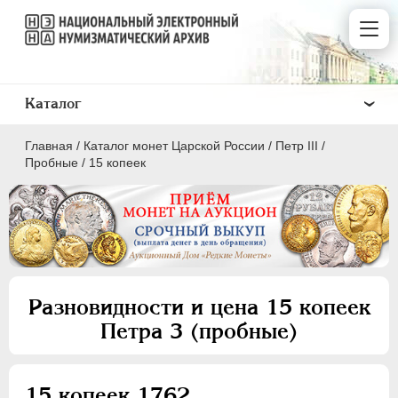
Каталог
Главная
/
Каталог монет Царской России
/
Петр III
/
Пробные
/
15 копеек
ПEТР I
1699 - 1725
ЕКАТЕРИНА I
1725-1727
Разновидности и цена 15 копеек
ПЕТР II
1727-1729
Петра 3 (пробные)
АННА ИОАННОВНА
1730-1740
ИОАНН АНТОНОВИЧ
1740-1741
ЕЛИЗАВЕТА
1741-1762
15 копеек 1762