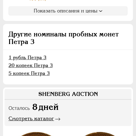
АЛЕКСАНДР III
1881-1894
НИКОЛАЙ II
1894-1917
Показать описания и цены
ВРЕМЕННОЕ ПРАВ.
1917-1918
ИНОСТРАННЫЕ
1768-1918
Другие номиналы пробных монет
Петра 3
1 рубль Петра 3
20 копеек Петра 3
5 копеек Петра 3
SHENBERG AUCTION
8
дней
Осталось
Смотреть каталог