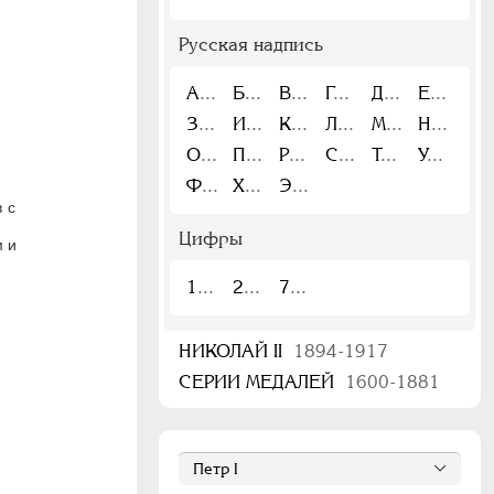
Русская надпись
А
Б
В
Г
Д
Е
З
И
К
Л
М
Н
О
П
Р
С
Т
У
Ф
Х
Э
 с
Цифры
м и
1
2
7
НИКОЛАЙ II
1894-1917
СЕРИИ МЕДАЛЕЙ
1600-1881