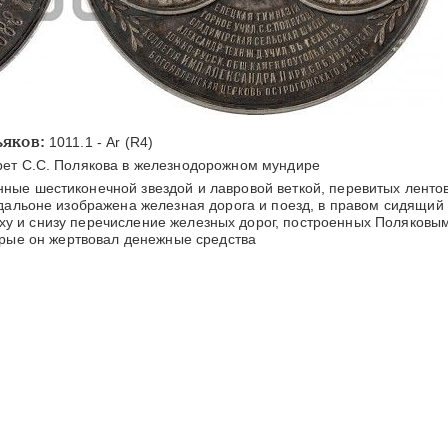
ьяков:
1011.1 - Ar (R4)
ет C.C. Полякова в железнодорожном мундире
ные шестиконечной звездой и лавровой веткой, перевитых лентов
едальоне изображена железная дорога и поезд, в правом сидящий
рху и снизу перечисление железных дорог, построенных Поляковы
орые он жертвовал денежные средства