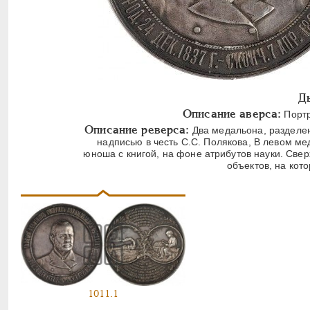
Д
Описание аверса:
Портр
Описание реверса:
Два медальона, разделен
надписью в честь С.С. Полякова, В левом м
юноша с книгой, на фоне атрибутов науки. Све
объектов, на кот
1011.1