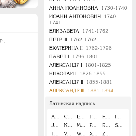
АННА ИОАННОВНА
1730-1740
ИОАНН АНТОНОВИЧ
1740-
1741
ЕЛИЗАВЕТА
1741-1762
ПЕТР III
1762-1762
 .
ЕКАТЕРИНА II
1762-1796
ПАВЕЛ I
1796-1801
АЛЕКСАНДР I
1801-1825
НИКОЛАЙ I
1826-1855
АЛЕКСАНДР II
1855-1881
АЛЕКСАНДР III
1881-1894
Латинская надпись
A
C
E
F
H
I
J
K
M
P
R
S
T
V
W
X
Z