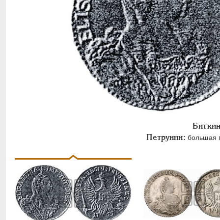
Биткин
Петрунин:
большая г