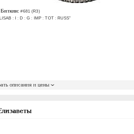
Биткин:
#681 (R3)
ISAB : I : D : G : IMP : TOT : RUSS"
ать описания и цены
Елизаветы