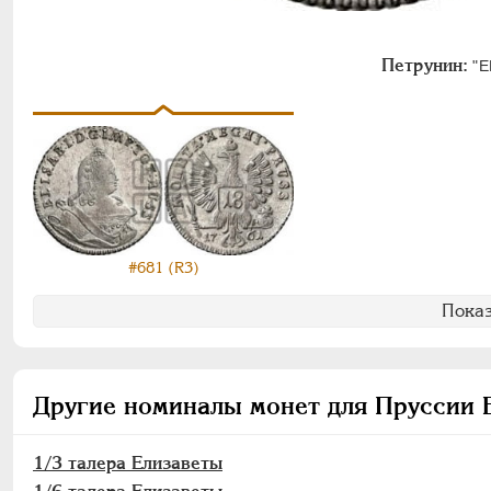
Петрунин:
"EL
#681 (R3)
Показ
Другие номиналы монет для Пруссии 
1/3 талера Елизаветы