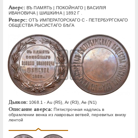
ЕЛИЗАВЕТА
1741-1762
Аверс:
ВЪ ПАМЯТЬ | ПОКОЙНАГО | ВАСИЛIЯ
ПЕТР III
1762-1762
ИВАНОВИЧА | ШИШКИНА | 1892 Г .
Реверс:
ЕКАТЕРИНА II
1762-1796
ОТЪ ИМПЕРАТОРСКАГО С - ПЕТЕРБУРГСКАГО
ОБЩЕСТВА РЫСИСТАГО БѢГА
ПАВЕЛ I
1796-1801
АЛЕКСАНДР I
1801-1825
НИКОЛАЙ I
1826-1855
АЛЕКСАНДР II
1855-1881
АЛЕКСАНДР III
1881-1894
Латинская надпись
A
C
E
F
H
I
J
K
M
P
R
S
T
V
W
X
Z
Дьяков:
1068.1 - Au (R5), Ar (R3), Ae (N1)
Описание аверса:
Пятистрочная надпись в
Русская надпись
обрамлении венка из лавровых ветвей, перевитых внизу
лентой
А
Б
В
Г
Д
Е
З
И
К
Л
М
Н
О
П
Р
С
Т
У