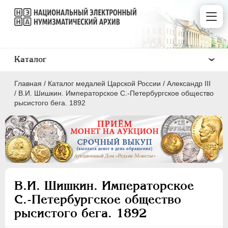
Каталог
Главная
/
Каталог медалей Царской России
/
Александр III
/
В.И. Шишкин. Императорское С.-Петербургское общество
рысистого бега. 1892
ВСЕ
ПEТР I
1699-1725
ЕКАТЕРИНА I
1725-1727
В.И. Шишкин. Императорское
ПЕТР II
1727-1729
С.-Петербургское общество
АННА ИОАННОВНА
1730-1740
рысистого бега. 1892
ИОАНН АНТОНОВИЧ
1740-1741