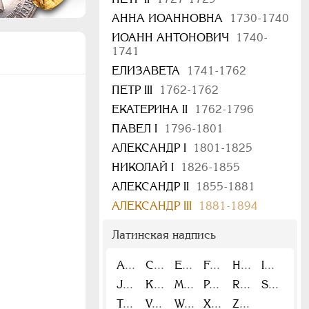
АННА ИОАННОВНА
1730-1740
ИОАНН АНТОНОВИЧ
1740-
1741
ЕЛИЗАВЕТА
1741-1762
ПЕТР III
1762-1762
ЕКАТЕРИНА II
1762-1796
ПАВЕЛ I
1796-1801
АЛЕКСАНДР I
1801-1825
НИКОЛАЙ I
1826-1855
АЛЕКСАНДР II
1855-1881
АЛЕКСАНДР III
1881-1894
Латинская надпись
A
C
E
F
H
I
J
K
M
P
R
S
T
V
W
X
Z