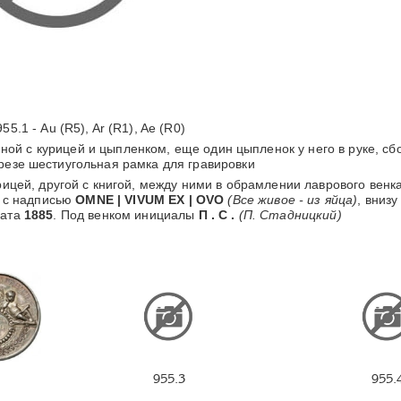
55.1 - Au (R5), Ar (R1), Ae (R0)
ной с курицей и цыпленком, еще один цыпленок у него в руке, сб
брезе шестиугольная рамка для гравировки
рицей, другой с книгой, между ними в обрамлении лаврового венк
ц с надписью
OMNE | VIVUM ЕХ | OVO
(Все живое - из яйца)
, внизу
дата
1885
. Под венком инициалы
П . С .
(П. Стадницкий)
955.3
955.