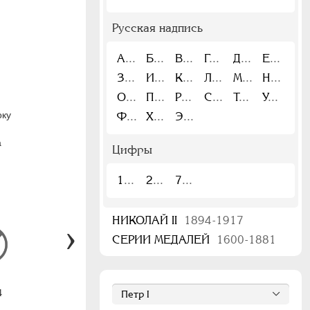
Русская надпись
А
Б
В
Г
Д
Е
З
И
К
Л
М
Н
О
П
Р
С
Т
У
оку
Ф
Х
Э
а
Цифры
1
2
7
НИКОЛАЙ II
1894-1917
СЕРИИ МЕДАЛЕЙ
1600-1881
4