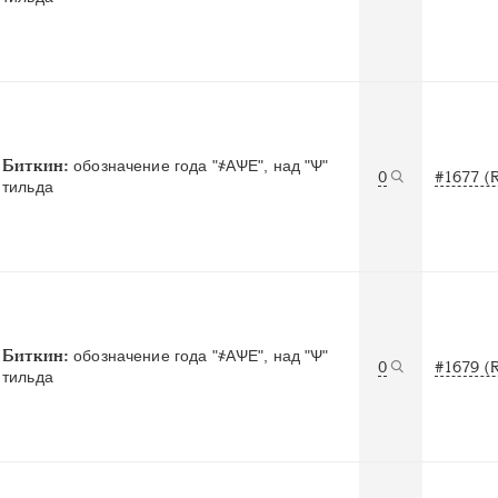
Биткин:
обозначение года "҂АѰЕ", над "Ѱ"
0
#1677 (
тильда
Биткин:
обозначение года "҂АѰЕ", над "Ѱ"
0
#1679 (
тильда