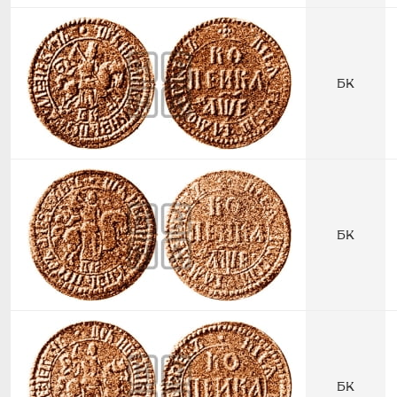
БК
БК
БК