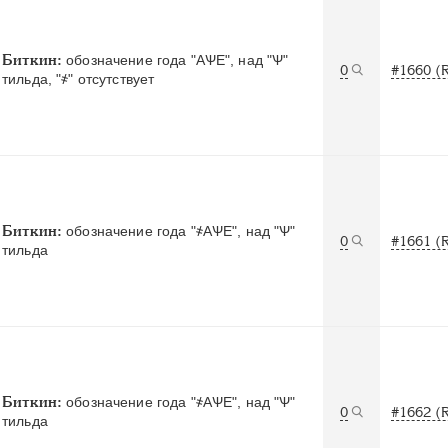
Биткин:
обозначение года "АѰЕ", над "Ѱ"
0
#1660 (
тильда, "҂" отсутствует
Биткин:
обозначение года "҂АѰЕ", над "Ѱ"
0
#1661 (
тильда
Биткин:
обозначение года "҂АѰЕ", над "Ѱ"
0
#1662 (
тильда