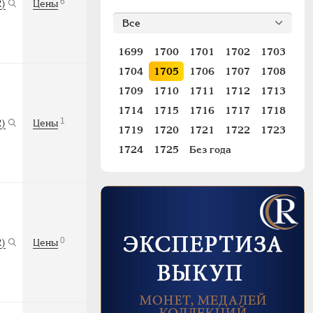
6
R)
Цены
1699
1700
1701
1702
1703
1704
1705
1706
1707
1708
1709
1710
1711
1712
1713
1714
1715
1716
1717
1718
1
R)
Цены
1719
1720
1721
1722
1723
1724
1725
Без года
0
R)
Цены