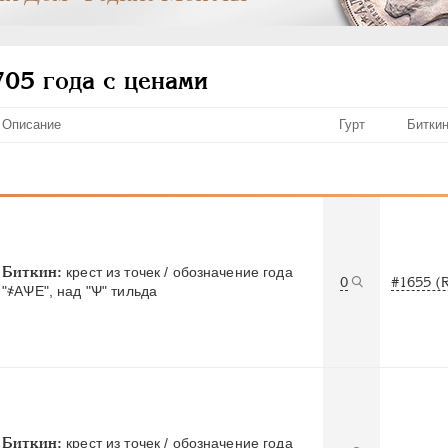
705 года с ценами
Описание
Гурт
Битки
Биткин:
крест из точек / обозначение года
0
#1655 (
"҂АѰЕ", над "Ѱ" тильда
Биткин:
крест из точек / обозначение года