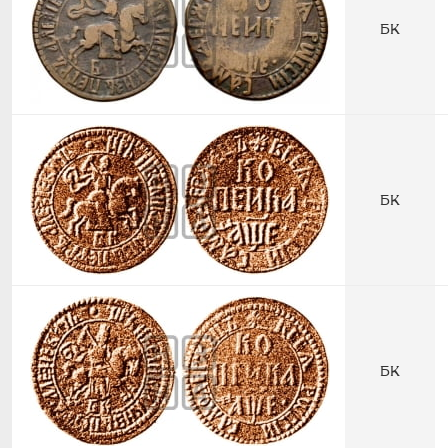
БК
БК
БК