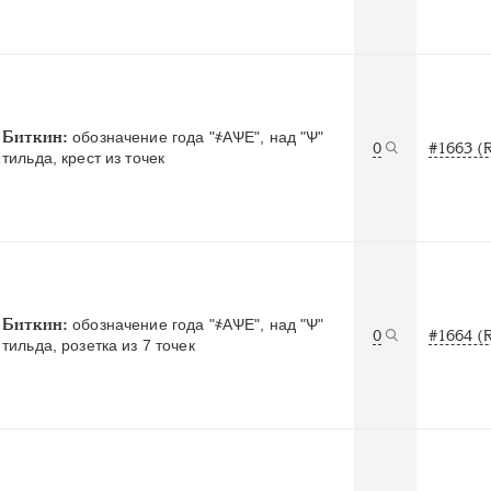
Биткин:
обозначение года "҂АѰЕ", над "Ѱ"
0
#1663 (
тильда, крест из точек
Биткин:
обозначение года "҂АѰЕ", над "Ѱ"
0
#1664 (
тильда, розетка из 7 точек