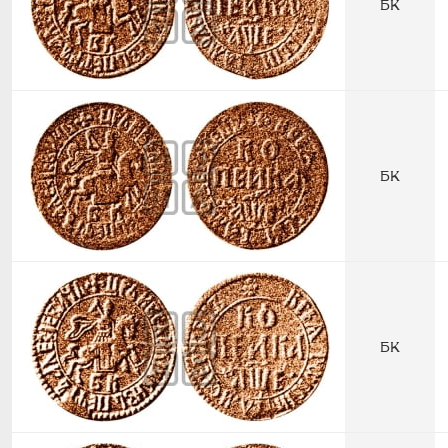
БК
БК
БК