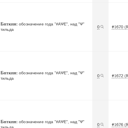
Биткин:
обозначение года "҂АѰЕ", над "Ѱ"
0
#1670 (
тильда
Биткин:
обозначение года "҂АѰЕ", над "Ѱ"
0
#1672 (
тильда
Биткин:
обозначение года "҂АѰЕ", над "Ѱ"
0
#1676 (
тильда