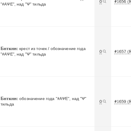
0
#1656 (
"҂АѰЕ", над "Ѱ" тильда
Биткин:
крест из точек / обозначение года
0
#1657 (
"҂АѰЕ", над "Ѱ" тильда
Биткин:
обозначение года "҂АѰЕ", над "Ѱ"
0
#1659 (
тильда