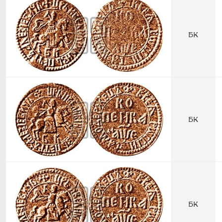
БК
БК
БК