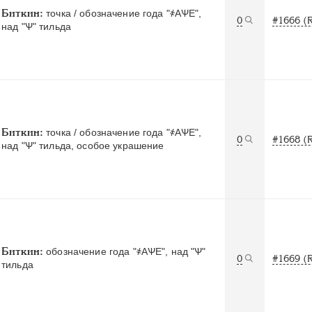
Биткин:
точка / обозначение года "҂АѰЕ",
0
#1666 (
над "Ѱ" тильда
Биткин:
точка / обозначение года "҂АѰЕ",
0
#1668 (
над "Ѱ" тильда, особое украшение
Биткин:
обозначение года "҂АѰЕ", над "Ѱ"
0
#1669 (
тильда