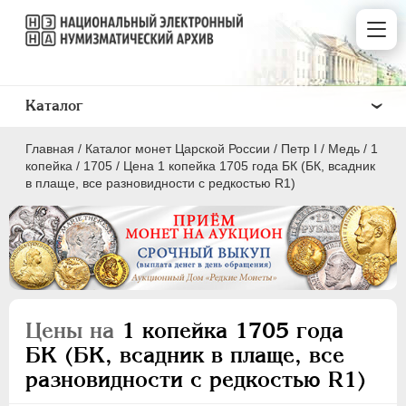
Каталог
Главная
/
Каталог монет Царской России
/
Пeтр I
/
Медь
/
1
копейка
/
1705
/
Цена 1 копейка 1705 года БК (БК, всадник
в плаще, все разновидности с редкостью R1)
ПEТР I
1699 - 1725
Золото
Серебро
Цены на
1 копейка 1705 года
Медь
БК (БК, всадник в плаще, все
разновидности с редкостью R1)
5 копеек