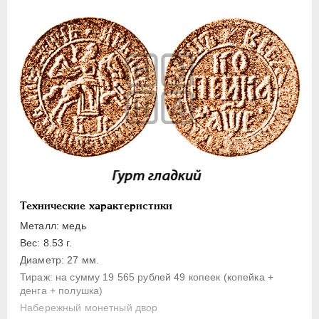
1 копейка
Денга
Полушка
Полполушки
Пробные
Для Речи Посполитой
Монетовидные жетоны
ЕКАТЕРИНА I
1725-1727
ПЕТР II
1727-1729
АННА ИОАННОВНА
1730-1740
Технические характеристики
ИОАНН АНТОНОВИЧ
1740-1741
Металл: медь
ЕЛИЗАВЕТА
1741-1762
Вес: 8.53 г.
ПЕТР III
1762-1762
Диаметр: 27 мм.
Тираж: на сумму 19 565 рублей 49 копеек (копейка +
ЕКАТЕРИНА II
1762-1796
денга + полушка)
ПАВЕЛ I
1796-1801
Набережный монетный двор