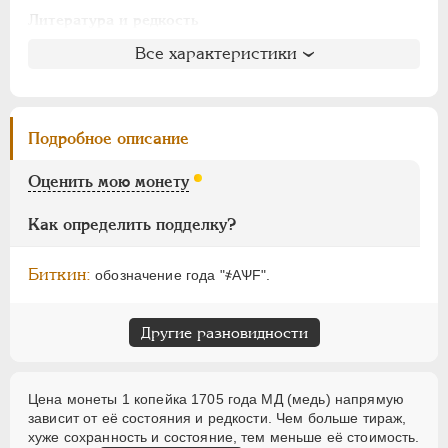
АЛЕКСАНДР I
1801-1825
Литература и редкость
НИКОЛАЙ I
1826-1855
Биткин
: #3312
Все характеристики
АЛЕКСАНДР II
1855-1881
Петров
: без оценки
АЛЕКСАНДР III
1881-1894
Ильин
: без оценки (№4)
НИКОЛАЙ II
1894-1917
Уздеников
: 2273
Подробное описание
ВРЕМЕННОЕ ПРАВ.
1917-1918
Дьяков
: 104-79
ИНОСТРАННЫЕ
1768-1918
Семёнов
: 203-500
Оценить мою монету
ГМ
: 23.35
Брекке
: 166 (75$)
Как определить подделку?
Биткин:
обозначение года "҂АѰF".
Другие разновидности
Цена монеты 1 копейка 1705 года МД (медь) напрямую
зависит от её состояния и редкости. Чем больше тираж,
хуже сохранность и состояние, тем меньше её стоимость.