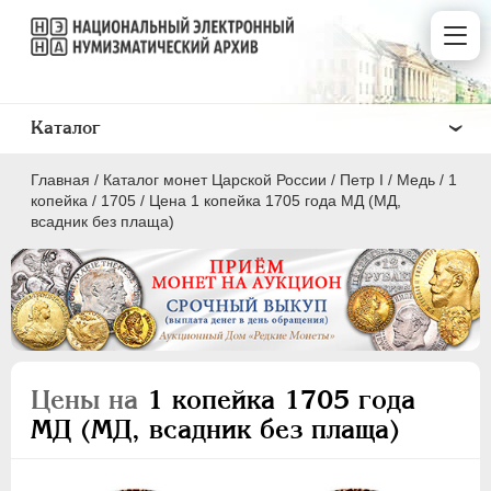
Каталог
Главная
/
Каталог монет Царской России
/
Пeтр I
/
Медь
/
1
копейка
/
1705
/
Цена 1 копейка 1705 года МД (МД,
всадник без плаща)
ПEТР I
1699 - 1725
Золото
Серебро
Цены на
1 копейка 1705 года
Медь
МД (МД, всадник без плаща)
5 копеек