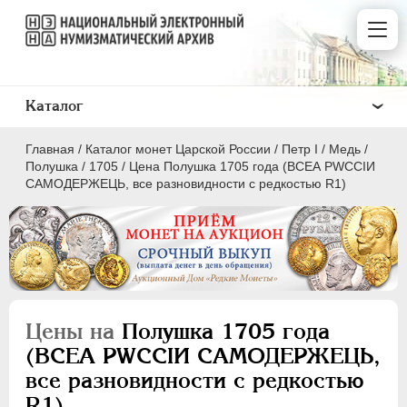
Каталог
Главная
/
Каталог монет Царской России
/
Пeтр I
/
Медь
/
Полушка
/
1705
/
Цена Полушка 1705 года (ВСЕА РWCСIИ
САМОДЕРЖЕЦЬ, все разновидности с редкостью R1)
ПEТР I
1699 - 1725
Золото
Серебро
Цены на
Полушка 1705 года
Медь
(ВСЕА РWCСIИ САМОДЕРЖЕЦЬ,
все разновидности с редкостью
5 копеек
R1)