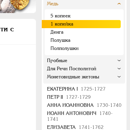
Медь
5 копеек
1 копейка
ти с
Денга
Полушка
Полполушки
Пробные
Для Речи Посполитой
Монетовидные жетоны
ЕКАТЕРИНА I
1725-1727
ПЕТР II
1727-1729
АННА ИОАННОВНА
1730-1740
ИОАНН АНТОНОВИЧ
1740-
1741
ЕЛИЗАВЕТА
1741-1762