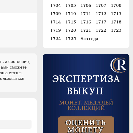
1704
1705
1706
1707
1708
1709
1710
1711
1712
1713
1714
1715
1716
1717
1718
1719
1720
1721
1722
1723
1724
1725
Без года
ть и состояние,
 сами сможете
аша статья.
пользоваться