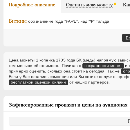
Подробное описание
Оценить мою монету
Ка
Биткин:
обозначение года "҂АѰЕ", над "Ѱ" тильда.
Д
Цена монеты 1 копейка 1705 года БК (медь) напрямую зависи
тем меньше её стоимость. Почитав о
сохранности монет
и 
примерно оценить, сколько она стоит на сегодня. Так же
опр
Если у Вас остались сомнения или Вы хотите получить проф
бесплатной оценкой онлайн
от наших партнёров.
Зафиксированные продажи и цены на аукционах