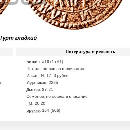
Литература и редкость
Биткин
: #1671 (R1)
Петров
: не вошла в описание
Ильин
: № 17, 3 рубля
а
Уздеников
: 2265
Дьяков
: 97-21
Семёнов
: не вошла в описание
ГМ
: 20.20
Брекке
: 164 (50$)