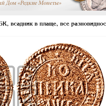
К, всадник в плаще, все разновиднос