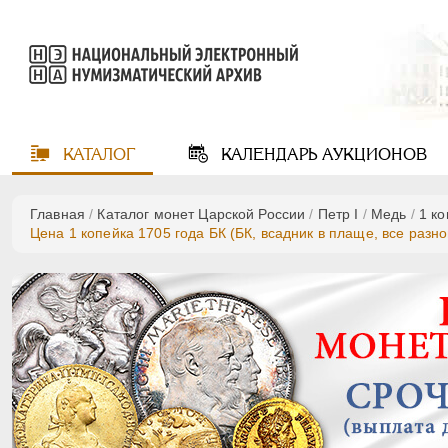
КАТАЛОГ
КАЛЕНДАРЬ
АУКЦИОНОВ
Главная
/
Каталог монет Царской России
/
Пeтр I
/
Медь
/
1 к
Цена 1 копейка 1705 года БК (БК, всадник в плаще, все разн