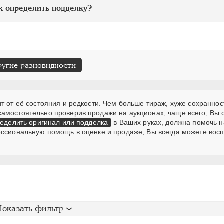
к определить подделку?
ругие разновидности
т от её состояния и редкости. Чем больше тираж, хуже сохраннос
самостоятельно проверив продажи на аукционах, чаще всего, Вы
еделить оригинал или подделка
в Ваших руках, должна помочь н
ессиональную помощь в оценке и продаже, Вы всегда можете вос
Показать фильтр