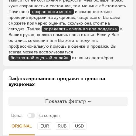
зависит от её состояния и редкости. Чем больше тираж,
хуже сохранность и состояние, тем меньше её стоимость.
Почитав о
сохранности монет
и самостоятельно
проверив продажи на аукционах, чаще всего, Вы сами
сможете примерно оценить, сколько она стоит на
сегодня. Так же
определить оригинал или подделка
в
Ваших руках, должна помочь наша статья. Если у Вас
остались сомнения или Вы хотите получить
профессиональную помощь в оценке и продаже, Вы
всегда можете воспользоваться
бесплатной оценкой онлайн
от наших партнёров.
Зафиксированные продажи и цены на
аукционах
Показать фильтр
Цена:
На сегодня
ORIGINAL
EUR
RUB
USD