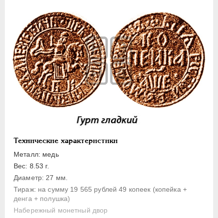
1 копейка
Денга
Полушка
Полполушки
Пробные
Для Речи Посполитой
Монетовидные жетоны
ЕКАТЕРИНА I
1725-1727
ПЕТР II
1727-1729
АННА ИОАННОВНА
1730-1740
Технические характеристики
ИОАНН АНТОНОВИЧ
1740-1741
Металл: медь
ЕЛИЗАВЕТА
1741-1762
Вес: 8.53 г.
ПЕТР III
1762-1762
Диаметр: 27 мм.
Тираж: на сумму 19 565 рублей 49 копеек (копейка +
ЕКАТЕРИНА II
1762-1796
денга + полушка)
ПАВЕЛ I
1796-1801
Набережный монетный двор