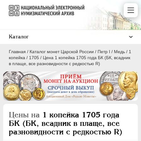
Каталог
Главная
/
Каталог монет Царской России
/
Пeтр I
/
Медь
/
1
копейка
/
1705
/
Цена 1 копейка 1705 года БК (БК, всадник
в плаще, все разновидности с редкостью R)
ПEТР I
1699 - 1725
Золото
Серебро
Цены на
1 копейка 1705 года
Медь
БК (БК, всадник в плаще, все
разновидности с редкостью R)
5 копеек