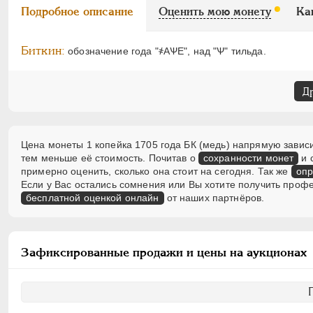
Подробное описание
Оценить мою монету
Ка
Биткин:
обозначение года "҂АѰЕ", над "Ѱ" тильда.
Д
Цена монеты 1 копейка 1705 года БК (медь) напрямую зависи
тем меньше её стоимость. Почитав о
сохранности монет
и 
примерно оценить, сколько она стоит на сегодня. Так же
опр
Если у Вас остались сомнения или Вы хотите получить проф
бесплатной оценкой онлайн
от наших партнёров.
Зафиксированные продажи и цены на аукционах