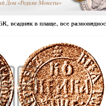
К, всадник в плаще, все разновиднос