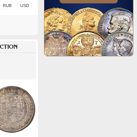
RUB
USD
CTION