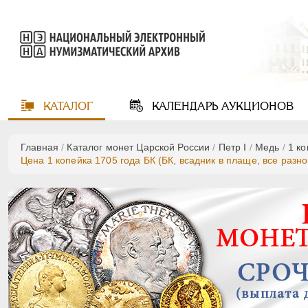
КАТАЛОГ
КАЛЕНДАРЬ
АУКЦИОНОВ
Главная
/
Каталог монет Царской России
/
Пeтр I
/
Медь
/
1 к
Цена 1 копейка 1705 года БК (БК, всадник в плаще, все разн