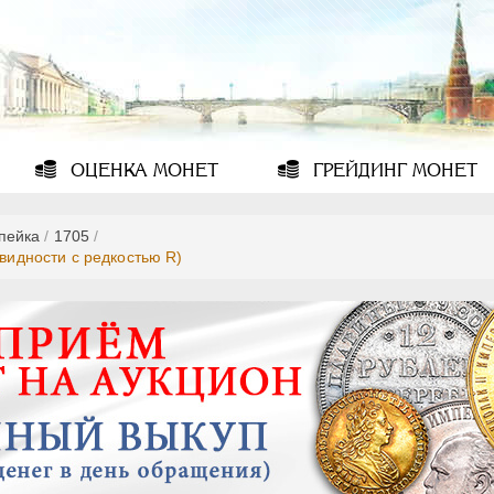
ОЦЕНКА
МОНЕТ
ГРЕЙДИНГ
МОНЕТ
опейка
/
1705
/
овидности с редкостью R)