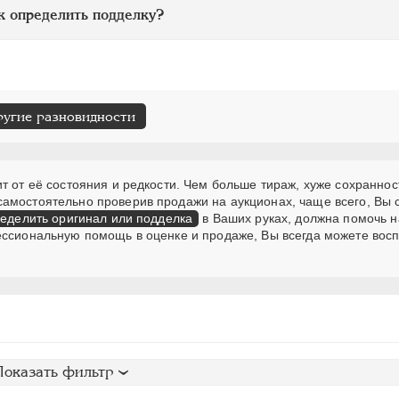
к определить подделку?
ругие разновидности
т от её состояния и редкости. Чем больше тираж, хуже сохраннос
самостоятельно проверив продажи на аукционах, чаще всего, Вы
еделить оригинал или подделка
в Ваших руках, должна помочь н
ессиональную помощь в оценке и продаже, Вы всегда можете вос
Показать фильтр