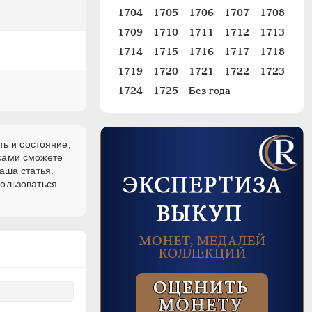
1704
1705
1706
1707
1708
1709
1710
1711
1712
1713
1714
1715
1716
1717
1718
1719
1720
1721
1722
1723
1724
1725
Без года
ть и состояние,
 сами сможете
аша статья.
пользоваться