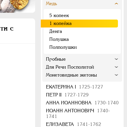
Медь
5 копеек
1 копейка
ти с
Денга
Полушка
Полполушки
Пробные
Для Речи Посполитой
Монетовидные жетоны
ЕКАТЕРИНА I
1725-1727
ПЕТР II
1727-1729
АННА ИОАННОВНА
1730-1740
ИОАНН АНТОНОВИЧ
1740-
1741
ЕЛИЗАВЕТА
1741-1762