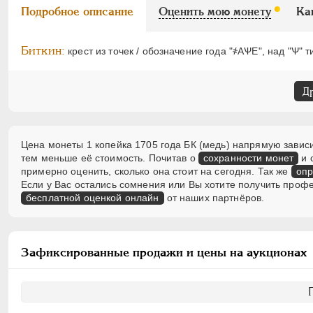
Подробное описание
Оценить мою монету
Ка
Биткин:
крест из точек / обозначение года "҂АѰЕ", над "Ѱ" т
Д
Цена монеты 1 копейка 1705 года БК (медь) напрямую зависи
тем меньше её стоимость. Почитав о
сохранности монет
и 
примерно оценить, сколько она стоит на сегодня. Так же
опр
Если у Вас остались сомнения или Вы хотите получить проф
бесплатной оценкой онлайн
от наших партнёров.
Зафиксированные продажи и цены на аукционах