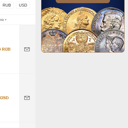
RUB
USD
на
8 RUB
 USD