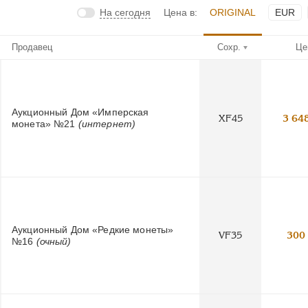
На сегодня
Цена в:
ORIGINAL
EUR
Продавец
Сохр.
Це
Аукционный Дом «Имперская
XF45
3 64
монета» №21
(интернет)
Аукционный Дом «Редкие монеты»
VF35
300
№16
(очный)