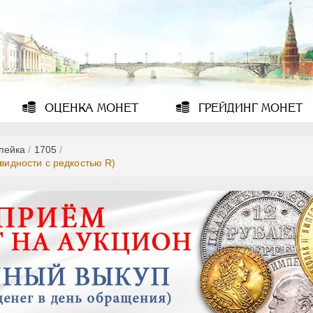
ОЦЕНКА
МОНЕТ
ГРЕЙДИНГ
МОНЕТ
опейка
/
1705
/
овидности с редкостью R)