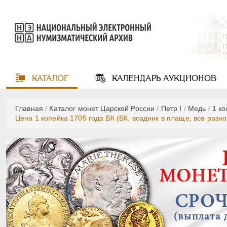
КАТАЛОГ
КАЛЕНДАРЬ
АУКЦИОНОВ
Главная
/
Каталог монет Царской России
/
Пeтр I
/
Медь
/
1 к
Цена 1 копейка 1705 года БК (БК, всадник в плаще, все разн