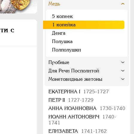
Медь
5 копеек
1 копейка
ти с
Денга
Полушка
Полполушки
Пробные
Для Речи Посполитой
Монетовидные жетоны
ЕКАТЕРИНА I
1725-1727
ПЕТР II
1727-1729
АННА ИОАННОВНА
1730-1740
ИОАНН АНТОНОВИЧ
1740-
1741
ЕЛИЗАВЕТА
1741-1762