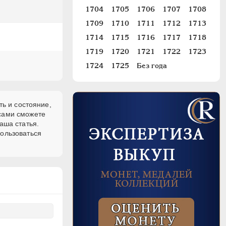
1704
1705
1706
1707
1708
1709
1710
1711
1712
1713
1714
1715
1716
1717
1718
1719
1720
1721
1722
1723
1724
1725
Без года
ть и состояние,
 сами сможете
аша статья.
пользоваться