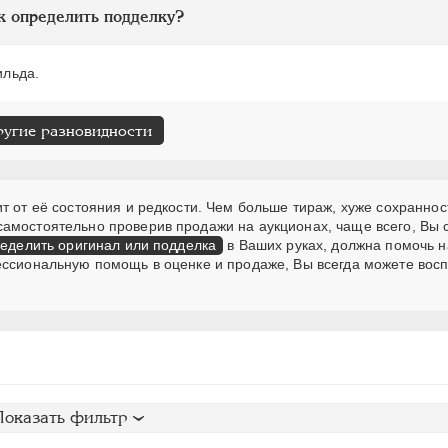
к определить подделку?
ильда.
ругие разновидности
т от её состояния и редкости. Чем больше тираж, хуже сохраннос
самостоятельно проверив продажи на аукционах, чаще всего, Вы
еделить оригинал или подделка
в Ваших руках, должна помочь н
ессиональную помощь в оценке и продаже, Вы всегда можете вос
Показать фильтр