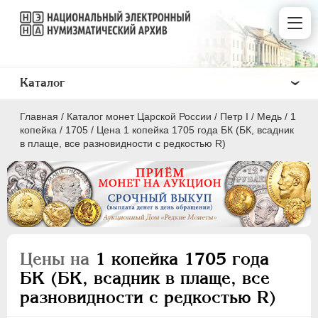
Каталог
Главная
/
Каталог монет Царской России
/
Пeтр I
/
Медь
/
1
копейка
/
1705
/
Цена 1 копейка 1705 года БК (БК, всадник
в плаще, все разновидности с редкостью R)
ПEТР I
1699 - 1725
Золото
Серебро
Цены на
1 копейка 1705 года
Медь
БК (БК, всадник в плаще, все
разновидности с редкостью R)
5 копеек