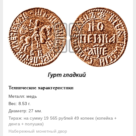
1 копейка
Денга
Полушка
Полполушки
Пробные
Для Речи Посполитой
Монетовидные жетоны
ЕКАТЕРИНА I
1725-1727
ПЕТР II
1727-1729
АННА ИОАННОВНА
1730-1740
Технические характеристики
ИОАНН АНТОНОВИЧ
1740-1741
Металл: медь
ЕЛИЗАВЕТА
1741-1762
Вес: 8.53 г.
ПЕТР III
1762-1762
Диаметр: 27 мм.
Тираж: на сумму 19 565 рублей 49 копеек (копейка +
ЕКАТЕРИНА II
1762-1796
денга + полушка)
ПАВЕЛ I
1796-1801
Набережный монетный двор