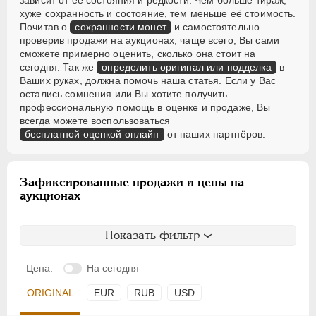
зависит от её состояния и редкости. Чем больше тираж,
хуже сохранность и состояние, тем меньше её стоимость.
Почитав о
сохранности монет
и самостоятельно
проверив продажи на аукционах, чаще всего, Вы сами
сможете примерно оценить, сколько она стоит на
сегодня. Так же
определить оригинал или подделка
в
Ваших руках, должна помочь наша статья. Если у Вас
остались сомнения или Вы хотите получить
профессиональную помощь в оценке и продаже, Вы
всегда можете воспользоваться
бесплатной оценкой онлайн
от наших партнёров.
Зафиксированные продажи и цены на
аукционах
Показать фильтр
Цена:
На сегодня
ORIGINAL
EUR
RUB
USD