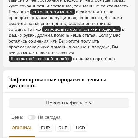
зависит от её состояния и редкости. Чем больше тираж,
хуже сохранность и состояние, тем меньше её стоимость.
Почитав о
сохранности монет
и самостоятельно
проверив продажи на аукционах, чаще всего, Вы сами
сможете примерно оценить, сколько она стоит на
сегодня. Так же
определить оригинал или подделка
в
Ваших руках, должна помочь наша статья. Если у Вас
остались сомнения или Вы хотите получить
профессиональную помощь в оценке и продаже, Вы
всегда можете воспользоваться
бесплатной оценкой онлайн
от наших партнёров.
Зафиксированные продажи и цены на
аукционах
Показать фильтр
Цена:
На сегодня
ORIGINAL
EUR
RUB
USD