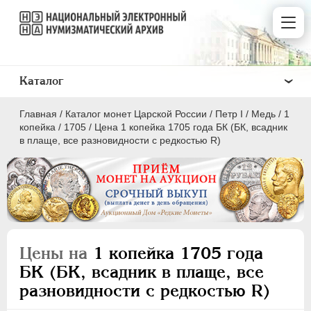
Каталог
Главная
/
Каталог монет Царской России
/
Пeтр I
/
Медь
/
1
копейка
/
1705
/
Цена 1 копейка 1705 года БК (БК, всадник
в плаще, все разновидности с редкостью R)
ПEТР I
1699 - 1725
Золото
Серебро
Цены на
1 копейка 1705 года
Медь
БК (БК, всадник в плаще, все
разновидности с редкостью R)
5 копеек