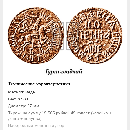
1 копейка
Денга
Полушка
Полполушки
Пробные
Для Речи Посполитой
Монетовидные жетоны
ЕКАТЕРИНА I
1725-1727
ПЕТР II
1727-1729
АННА ИОАННОВНА
1730-1740
Технические характеристики
ИОАНН АНТОНОВИЧ
1740-1741
Металл: медь
ЕЛИЗАВЕТА
1741-1762
Вес: 8.53 г.
ПЕТР III
1762-1762
Диаметр: 27 мм.
Тираж: на сумму 19 565 рублей 49 копеек (копейка +
ЕКАТЕРИНА II
1762-1796
денга + полушка)
ПАВЕЛ I
1796-1801
Набережный монетный двор