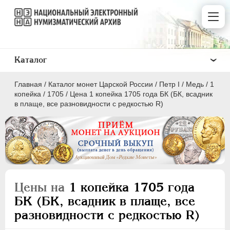
Каталог
Главная
/
Каталог монет Царской России
/
Пeтр I
/
Медь
/
1
копейка
/
1705
/
Цена 1 копейка 1705 года БК (БК, всадник
в плаще, все разновидности с редкостью R)
ПEТР I
1699 - 1725
Золото
Серебро
Цены на
1 копейка 1705 года
Медь
БК (БК, всадник в плаще, все
разновидности с редкостью R)
5 копеек