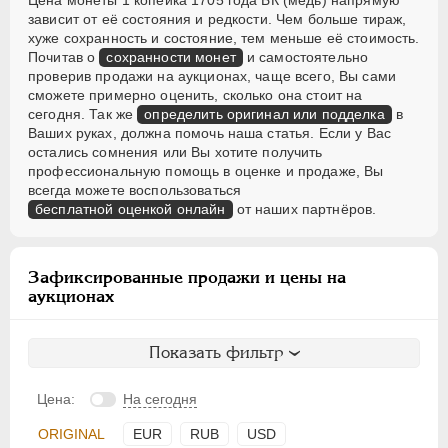
Цена монеты 1 копейка 1705 года БК (медь) напрямую
зависит от её состояния и редкости. Чем больше тираж,
хуже сохранность и состояние, тем меньше её стоимость.
Почитав о
сохранности монет
и самостоятельно
проверив продажи на аукционах, чаще всего, Вы сами
сможете примерно оценить, сколько она стоит на
сегодня. Так же
определить оригинал или подделка
в
Ваших руках, должна помочь наша статья. Если у Вас
остались сомнения или Вы хотите получить
профессиональную помощь в оценке и продаже, Вы
всегда можете воспользоваться
бесплатной оценкой онлайн
от наших партнёров.
Зафиксированные продажи и цены на
аукционах
Показать фильтр
Цена:
На сегодня
ORIGINAL
EUR
RUB
USD