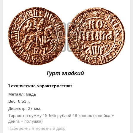
1 копейка
Денга
Полушка
Полполушки
Пробные
Для Речи Посполитой
Монетовидные жетоны
ЕКАТЕРИНА I
1725-1727
ПЕТР II
1727-1729
АННА ИОАННОВНА
1730-1740
Технические характеристики
ИОАНН АНТОНОВИЧ
1740-1741
Металл: медь
ЕЛИЗАВЕТА
1741-1762
Вес: 8.53 г.
ПЕТР III
1762-1762
Диаметр: 27 мм.
Тираж: на сумму 19 565 рублей 49 копеек (копейка +
ЕКАТЕРИНА II
1762-1796
денга + полушка)
ПАВЕЛ I
1796-1801
Набережный монетный двор