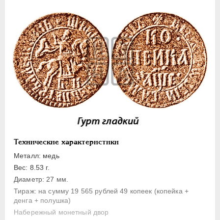
1 копейка
Денга
Полушка
Полполушки
Пробные
Для Речи Посполитой
Монетовидные жетоны
ЕКАТЕРИНА I
1725-1727
ПЕТР II
1727-1729
АННА ИОАННОВНА
1730-1740
Технические характеристики
ИОАНН АНТОНОВИЧ
1740-1741
Металл: медь
ЕЛИЗАВЕТА
1741-1762
Вес: 8.53 г.
ПЕТР III
1762-1762
Диаметр: 27 мм.
Тираж: на сумму 19 565 рублей 49 копеек (копейка +
ЕКАТЕРИНА II
1762-1796
денга + полушка)
ПАВЕЛ I
1796-1801
Набережный монетный двор