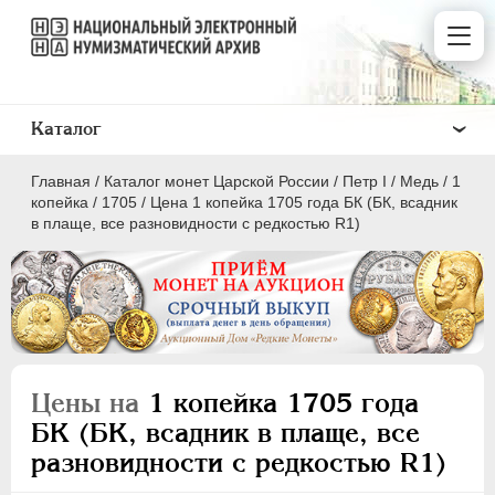
Каталог
Главная
/
Каталог монет Царской России
/
Пeтр I
/
Медь
/
1
копейка
/
1705
/
Цена 1 копейка 1705 года БК (БК, всадник
в плаще, все разновидности с редкостью R1)
ПEТР I
1699 - 1725
Золото
Серебро
Цены на
1 копейка 1705 года
Медь
БК (БК, всадник в плаще, все
разновидности с редкостью R1)
5 копеек