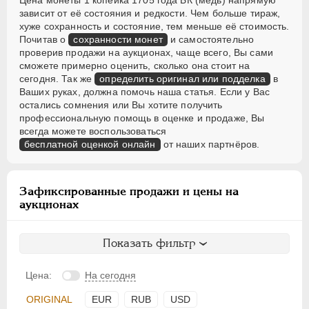
Цена монеты 1 копейка 1705 года БК (медь) напрямую
зависит от её состояния и редкости. Чем больше тираж,
хуже сохранность и состояние, тем меньше её стоимость.
Почитав о
сохранности монет
и самостоятельно
проверив продажи на аукционах, чаще всего, Вы сами
сможете примерно оценить, сколько она стоит на
сегодня. Так же
определить оригинал или подделка
в
Ваших руках, должна помочь наша статья. Если у Вас
остались сомнения или Вы хотите получить
профессиональную помощь в оценке и продаже, Вы
всегда можете воспользоваться
бесплатной оценкой онлайн
от наших партнёров.
Зафиксированные продажи и цены на
аукционах
Показать фильтр
Цена:
На сегодня
ORIGINAL
EUR
RUB
USD