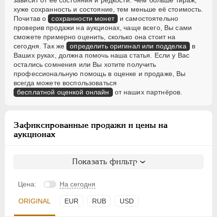
зависит от её состояния и редкости. Чем больше тираж,
хуже сохранность и состояние, тем меньше её стоимость.
Почитав о
сохранности монет
и самостоятельно
проверив продажи на аукционах, чаще всего, Вы сами
сможете примерно оценить, сколько она стоит на
сегодня. Так же
определить оригинал или подделка
в
Ваших руках, должна помочь наша статья. Если у Вас
остались сомнения или Вы хотите получить
профессиональную помощь в оценке и продаже, Вы
всегда можете воспользоваться
бесплатной оценкой онлайн
от наших партнёров.
Зафиксированные продажи и цены на
аукционах
Показать фильтр
Цена:
На сегодня
ORIGINAL
EUR
RUB
USD