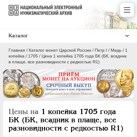
Каталог
Главная
/
Каталог монет Царской России
/
Пeтр I
/
Медь
/
1
копейка
/
1705
/
Цена 1 копейка 1705 года БК (БК, всадник
в плаще, все разновидности с редкостью R1)
ПEТР I
1699 - 1725
Золото
Серебро
Цены на
1 копейка 1705 года
Медь
БК (БК, всадник в плаще, все
разновидности с редкостью R1)
5 копеек