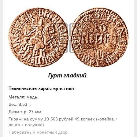
1 копейка
Денга
Полушка
Полполушки
Пробные
Для Речи Посполитой
Монетовидные жетоны
ЕКАТЕРИНА I
1725-1727
ПЕТР II
1727-1729
АННА ИОАННОВНА
1730-1740
Технические характеристики
ИОАНН АНТОНОВИЧ
1740-1741
Металл: медь
ЕЛИЗАВЕТА
1741-1762
Вес: 8.53 г.
ПЕТР III
1762-1762
Диаметр: 27 мм.
Тираж: на сумму 19 565 рублей 49 копеек (копейка +
ЕКАТЕРИНА II
1762-1796
денга + полушка)
ПАВЕЛ I
1796-1801
Набережный монетный двор