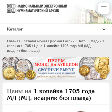
Каталог
Главная
/
Каталог монет Царской России
/
Пeтр I
/
Медь
/
1
копейка
/
1705
/
Цена 1 копейка 1705 года МД (МД,
всадник без плаща)
ПEТР I
1699 - 1725
Золото
Серебро
Цены на
1 копейка 1705 года
Медь
МД (МД, всадник без плаща)
5 копеек