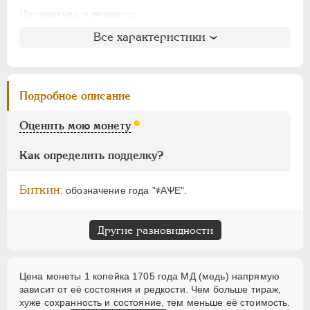
АЛЕКСАНДР I
1801-1825
Литература и редкость
НИКОЛАЙ I
1826-1855
Биткин
: #3311
Все характеристики
АЛЕКСАНДР II
1855-1881
Петров
: без оценки
АЛЕКСАНДР III
1881-1894
Ильин
: без оценки (№2)
НИКОЛАЙ II
1894-1917
Уздеников
: 2273
Подробное описание
ВРЕМЕННОЕ ПРАВ.
1917-1918
Дьяков
: 103-77
ИНОСТРАННЫЕ
1768-1918
Семёнов
: 203-400
Оценить мою монету
ГМ
: 23.34
Брекке
: 166 (75$)
Как определить подделку?
Биткин:
обозначение года "҂АѰЕ".
Другие разновидности
Цена монеты 1 копейка 1705 года МД (медь) напрямую
зависит от её состояния и редкости. Чем больше тираж,
хуже сохранность и состояние, тем меньше её стоимость.