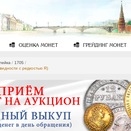
ОЦЕНКА
МОНЕТ
ГРЕЙДИНГ
МОНЕТ
опейка
/
1705
/
овидности с редкостью R)