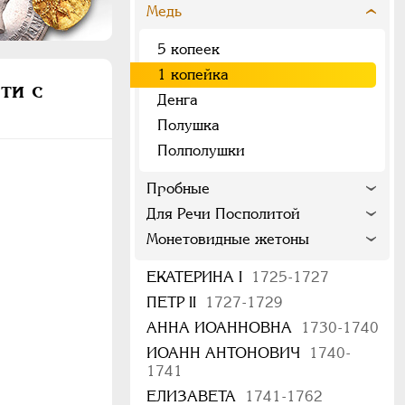
Медь
5 копеек
1 копейка
ти с
Денга
Полушка
Полполушки
Пробные
Для Речи Посполитой
Монетовидные жетоны
ЕКАТЕРИНА I
1725-1727
ПЕТР II
1727-1729
АННА ИОАННОВНА
1730-1740
ИОАНН АНТОНОВИЧ
1740-
1741
ЕЛИЗАВЕТА
1741-1762