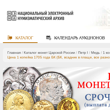
КАТАЛОГ
КАЛЕНДАРЬ
АУКЦИОНОВ
Главная
/
Каталог монет Царской России
/
Пeтр I
/
Медь
/
1 к
Цена 1 копейка 1705 года БК (БК, всадник в плаще, все разн