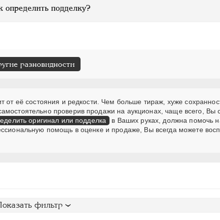
к определить подделку?
ругие разновидности
т от её состояния и редкости. Чем больше тираж, хуже сохраннос
самостоятельно проверив продажи на аукционах, чаще всего, Вы
еделить оригинал или подделка
в Ваших руках, должна помочь н
ессиональную помощь в оценке и продаже, Вы всегда можете вос
Показать фильтр