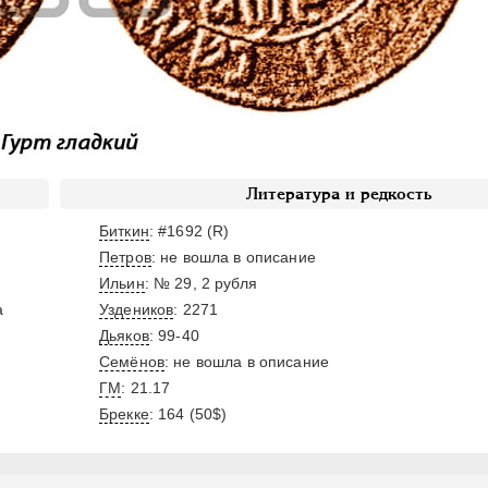
Литература и редкость
Биткин
: #1692 (R)
Петров
: не вошла в описание
Ильин
: № 29, 2 рубля
а
Уздеников
: 2271
Дьяков
: 99-40
Семёнов
: не вошла в описание
ГМ
: 21.17
Брекке
: 164 (50$)