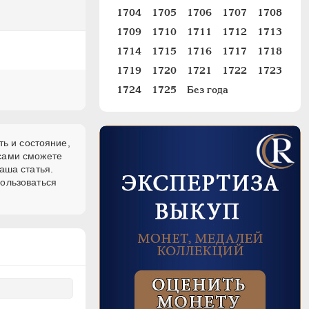
1704
1705
1706
1707
1708
1709
1710
1711
1712
1713
1714
1715
1716
1717
1718
1719
1720
1721
1722
1723
1724
1725
Без года
ть и состояние,
 сами сможете
аша статья.
пользоваться