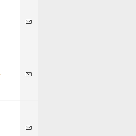
-
-
-