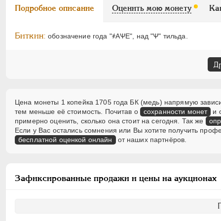
Подробное описание
Оценить мою монету
Ка
Биткин:
обозначение года "҂АѰЕ", над "Ѱ" тильда.
Д
Цена монеты 1 копейка 1705 года БК (медь) напрямую зависи
тем меньше её стоимость. Почитав о
сохранности монет
и 
примерно оценить, сколько она стоит на сегодня. Так же
опр
Если у Вас остались сомнения или Вы хотите получить проф
бесплатной оценкой онлайн
от наших партнёров.
Зафиксированные продажи и цены на аукционах