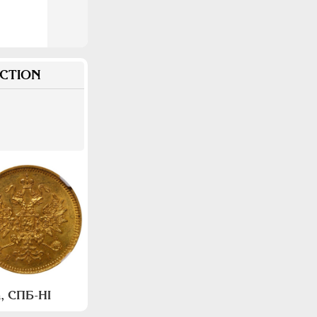
CTION
, СПБ-НI