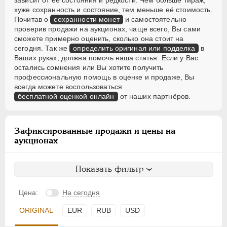
зависит от её состояния и редкости. Чем больше тираж,
хуже сохранность и состояние, тем меньше её стоимость.
Почитав о
сохранности монет
и самостоятельно
проверив продажи на аукционах, чаще всего, Вы сами
сможете примерно оценить, сколько она стоит на
сегодня. Так же
определить оригинал или подделка
в
Ваших руках, должна помочь наша статья. Если у Вас
остались сомнения или Вы хотите получить
профессиональную помощь в оценке и продаже, Вы
всегда можете воспользоваться
бесплатной оценкой онлайн
от наших партнёров.
Зафиксированные продажи и цены на
аукционах
Показать фильтр
Цена:
На сегодня
ORIGINAL
EUR
RUB
USD