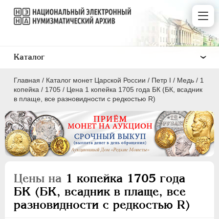
Каталог
Главная
/
Каталог монет Царской России
/
Пeтр I
/
Медь
/
1
копейка
/
1705
/
Цена 1 копейка 1705 года БК (БК, всадник
в плаще, все разновидности с редкостью R)
ПEТР I
1699 - 1725
Золото
Серебро
Цены на
1 копейка 1705 года
Медь
БК (БК, всадник в плаще, все
разновидности с редкостью R)
5 копеек