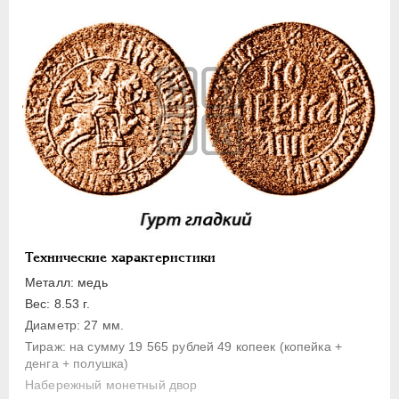
1 копейка
Денга
Полушка
Полполушки
Пробные
Для Речи Посполитой
Монетовидные жетоны
ЕКАТЕРИНА I
1725-1727
ПЕТР II
1727-1729
АННА ИОАННОВНА
1730-1740
Технические характеристики
ИОАНН АНТОНОВИЧ
1740-1741
Металл: медь
ЕЛИЗАВЕТА
1741-1762
Вес: 8.53 г.
ПЕТР III
1762-1762
Диаметр: 27 мм.
Тираж: на сумму 19 565 рублей 49 копеек (копейка +
ЕКАТЕРИНА II
1762-1796
денга + полушка)
ПАВЕЛ I
1796-1801
Набережный монетный двор