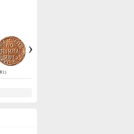
R1)
#1674 (R1)
#