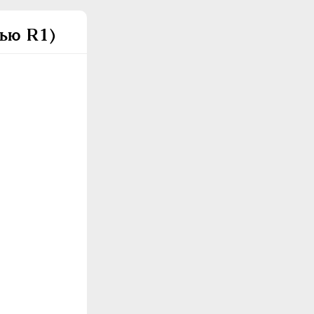
тью R1)