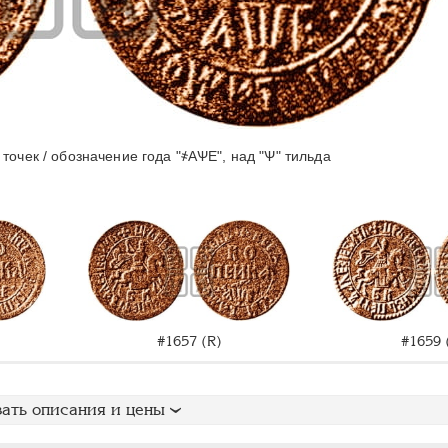
 точек / обозначение года "҂АѰЕ", над "Ѱ" тильда
#1657 (R)
#1659 
ать описания и цены