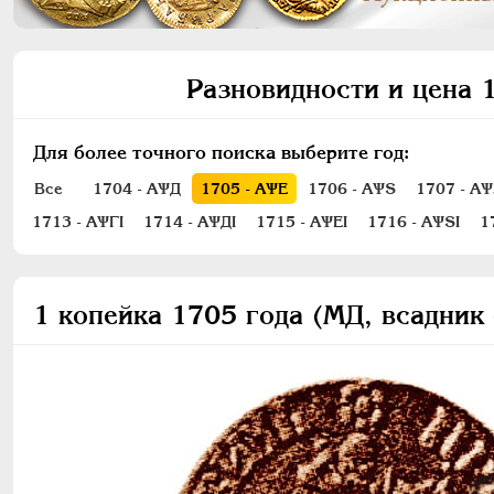
Разновидности и цена 1
Для более точного поиска выберите год:
Все
1704 - АѰД
1705 - АѰЕ
1706 - АѰS
1707 - А
1713 - АѰГI
1714 - АѰДI
1715 - АѰЕI
1716 - АѰSI
1
1 копейка 1705 года (МД, всадник