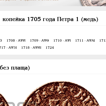
 копейка 1705 года Петра 1 (медь)
ѰЗ
1708 - АѰИ
1709 - АѰѲ
1710 - АѰI
1711 - АѰАI
171
717 - АѰЗI
1718 - АѰИI
1724
 без плаща)