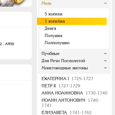
Медь
5 копеек
1 копейка
Денга
Полушка
Полполушки
2 - АѰВI
Пробные
Для Речи Посполитой
Монетовидные жетоны
ЕКАТЕРИНА I
1725-1727
ПЕТР II
1727-1729
АННА ИОАННОВНА
1730-1740
ИОАНН АНТОНОВИЧ
1740-
1741
ЕЛИЗАВЕТА
1741-1762