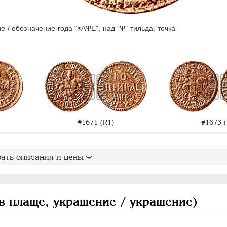
е / обозначение года "҂АѰЕ", над "Ѱ" тильда, точка
#1671 (R1)
#1673 (
ать описания и цены
в плаще, украшение / украшение)