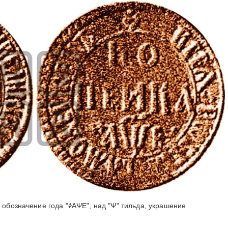
 обозначение года "҂АѰЕ", над "Ѱ" тильда, украшение