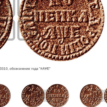
3310, обозначение года "҂АѰЕ"