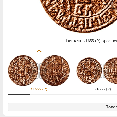
Биткин:
#1655 (R), крест из
#1655 (R)
#1656 (R)
Показ