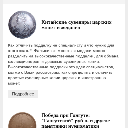
ПЕТР III
1762-1762
ЕКАТЕРИНА II
1762-1796
ПАВЕЛ I
1796-1801
Китайские сувениры царских
АЛЕКСАНДР I
1801-1825
монет и медалей
НИКОЛАЙ I
1826-1855
АЛЕКСАНДР II
1855-1881
Как отличить подделку не специалисту и что нужно для
АЛЕКСАНДР III
1881-1894
этого знать? Фальшивые монеты и медали можно
разделить на высококачественные подделки, для обмана
НИКОЛАЙ II
1894-1917
коллекционеров и дешевые сувенирные копии.
ВРЕМЕННОЕ ПРАВ.
1917-1918
Высококачественные подделки это удел специалистов,
мы же с Вами рассмотрим, как определить и отличить
ИНОСТРАННЫЕ
1768-1918
простые сувенирные копии царских и иностранных
монет.
Подробнее
Победа при Гангуте:
"Гангутский" рубль и другие
памятники нумизматики