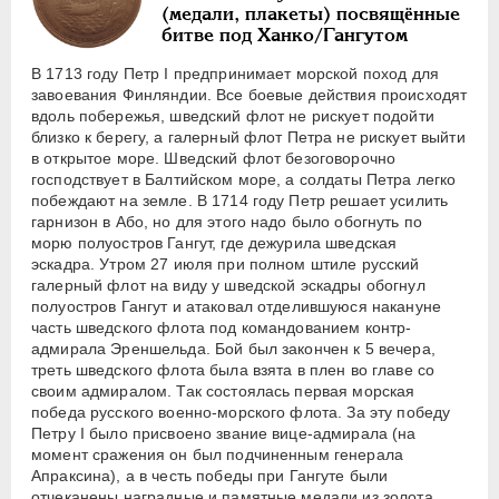
(медали, плакеты) посвящённые
битве под Ханко/Гангутом
В 1713 году Петр I предпринимает морской поход для
завоевания Финляндии. Все боевые действия происходят
вдоль побережья, шведский флот не рискует подойти
близко к берегу, а галерный флот Петра не рискует выйти
в открытое море. Шведский флот безоговорочно
господствует в Балтийском море, а солдаты Петра легко
побеждают на земле. В 1714 году Петр решает усилить
гарнизон в Або, но для этого надо было обогнуть по
морю полуостров Гангут, где дежурила шведская
эскадра. Утром 27 июля при полном штиле русский
галерный флот на виду у шведской эскадры обогнул
полуостров Гангут и атаковал отделившуюся накануне
часть шведского флота под командованием контр-
адмирала Эреншельда. Бой был закончен к 5 вечера,
треть шведского флота была взята в плен во главе со
своим адмиралом. Так состоялась первая морская
победа русского военно-морского флота. За эту победу
Петру I было присвоено звание вице-адмирала (на
момент сражения он был подчиненным генерала
Апраксина), а в честь победы при Гангуте были
отчеканены наградные и памятные медали из золота,