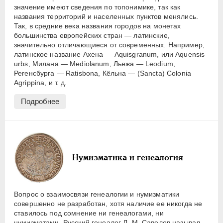
значение имеют сведения по топонимике, так как
названия территорий и населенных пунктов менялись.
Так, в средние века названия городов на монетах
большинства европейских стран — латинские,
значительно отличающиеся от современных. Например,
латинское название Ахена — Aquisgranum, или Aquensis
urbs, Милана — Mediolanum, Льежа — Leodium,
Регенсбурга — Ratisbona, Кёльна — (Sancta) Colonia
Agrippina, и т. д.
Подробнее
Нумизматика и генеалогия
Вопрос о взаимосвязи генеалогии и нумизматики
совершенно не разработан, хотя наличие ее никогда не
ставилось под сомнение ни генеалогами, ни
нумизматами. Русский генеалог Л. М. Савелов называл