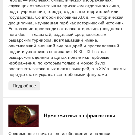
гербах — эмблемах, символических изображениях,
служащих отличительным признаком отдельного лица,
рода, учреждения, города, отдельных территорий или
государства. Со второй половины XIX в. — историческая
дисциплина, изучающая герб как исторический источник.
Ее название происходит от слова «герольд» (позднелат.
heroldus — глашатай, ведавший средневековым
рыцарским турниром, возглашавший имена,
описывавший внешний вид рыцарей и прославлявший
подвиги участников состязания. В XI—XIII вв. на
рыцарском одеянии и щитах появились гербовые
изображения, по которым только и можно было
распознать закованных в латы рыцарей, а в XIV в. шлемы
нередко стали украшаться гербовыми фигурами.
Подробнее
Нумизматика и сфрагистика
Современные печати, где изображение и надписи