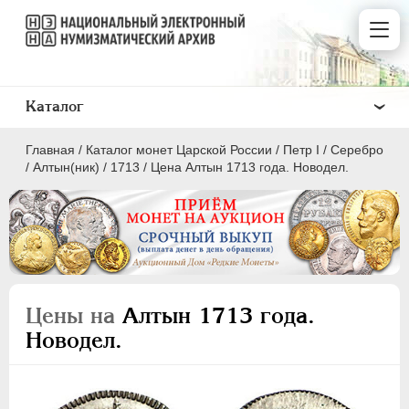
Каталог
Главная
/
Каталог монет Царской России
/
Пeтр I
/
Серебро
/
Алтын(ник)
/
1713
/
Цена Алтын 1713 года. Новодел.
ПEТР I
1699 - 1725
Золото
Цены на
Алтын 1713 года.
Серебро
Новодел.
1 рубль
Полтина