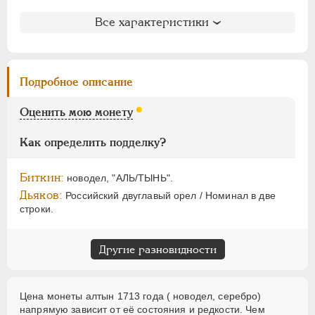
ЕЛИЗАВЕТА
1741-1762
Литература и редкость
ПЕТР III
1762-1762
Все характеристики
Биткин
: #Н1205 (R2)
ЕКАТЕРИНА II
1762-1796
Петров
: не вошла в описание
ПАВЕЛ I
1796-1801
Уздеников
: 0542 (черта)
АЛЕКСАНДР I
1801-1825
Подробное описание
Дьяков
: N
НИКОЛАЙ I
1826-1855
Дьяков ЗС
: 435 (R2)
Оценить мою монету
АЛЕКСАНДР II
1855-1881
Семёнов
: 171 (F3)
АЛЕКСАНДР III
1881-1894
ГМ
: не вошла в описание
Как определить подделку?
Гиль
: не вошла в описание
НИКОЛАЙ II
1894-1917
Биткин:
ВРЕМЕННОЕ ПРАВ.
1917-1918
новодел, "АЛЬ/ТЫНЬ".
Дьяков:
Российский двуглавый орел / Номинал в две
ИНОСТРАННЫЕ
1768-1918
строки.
Другие разновидности
Цена монеты алтын 1713 года ( новодел, серебро)
напрямую зависит от её состояния и редкости. Чем