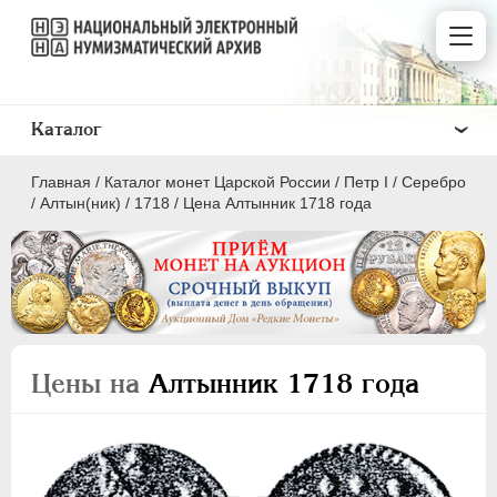
Каталог
Главная
/
Каталог монет Царской России
/
Пeтр I
/
Серебро
/
Алтын(ник)
/
1718
/
Цена Алтынник 1718 года
ПEТР I
1699 - 1725
Золото
Цены на
Алтынник 1718 года
Серебро
1 рубль
Полтина