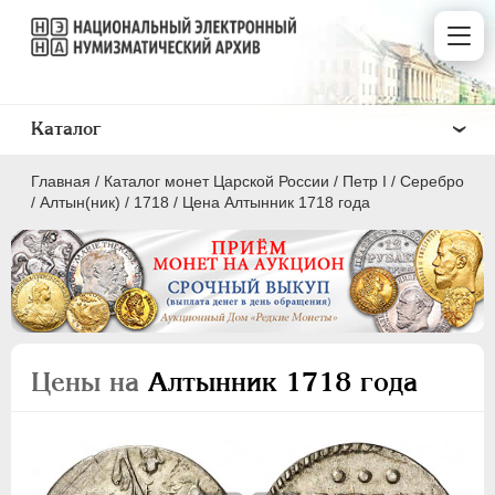
Каталог
Главная
/
Каталог монет Царской России
/
Пeтр I
/
Серебро
/
Алтын(ник)
/
1718
/
Цена Алтынник 1718 года
ПEТР I
1699 - 1725
Золото
Цены на
Алтынник 1718 года
Серебро
1 рубль
Полтина