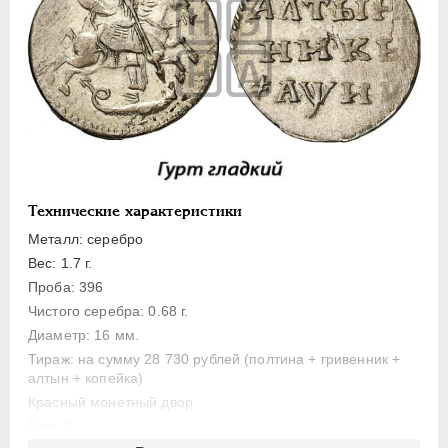
Полуполтинник
Гривенник
Гривна
10 денег
5 копеек
Алтын(ник)
1 копейка
Технические характеристики
Медь
Металл: серебро
Пробные
Вес: 1.7 г.
Для Речи Посполитой
Проба: 396
Монетовидные жетоны
Чистого серебра: 0.68 г.
ЕКАТЕРИНА I
1725-1727
Диаметр: 16 мм.
Тираж: на сумму 28 730 рублей (полтина + гривенник +
ПЕТР II
1727-1729
алтын + копейка)
АННА ИОАННОВНА
1730-1740
Красный монетный двор
ИОАНН АНТОНОВИЧ
1740-1741
Гурт: 0