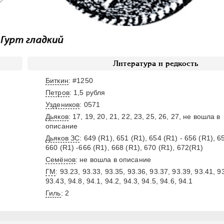
Литература и редкость
Биткин
: #1250
Петров
: 1,5 рубля
Уздеников
: 0571
Дьяков
: 17, 19, 20, 21, 22, 23, 25, 26, 27, не вошла в
описание
Дьяков ЗС
: 649 (R1), 651 (R1), 654 (R1) - 656 (R1), 6
660 (R1) -666 (R1), 668 (R1), 670 (R1), 672(R1)
Семёнов
: не вошла в описание
ГМ
: 93.23, 93.33, 93.35, 93.36, 93.37, 93.39, 93.41, 9
93.43, 94.8, 94.1, 94.2, 94.3, 94.5, 94.6, 94.1
Гиль
: 2