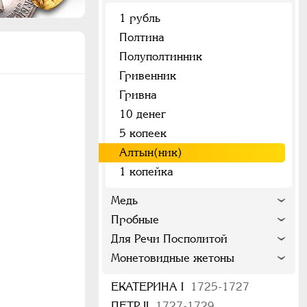
1 рубль
Полтина
Полуполтинник
Гривенник
Гривна
10 денег
5 копеек
Алтын(ник)
1 копейка
Медь
Пробные
Для Речи Посполитой
Монетовидные жетоны
ЕКАТЕРИНА I
1725-1727
ПЕТР II
1727-1729