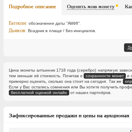
Подробное описание
Оценить мою монету
Ка
Биткин:
обозначение даты "AWИI".
Дьяков:
Всадник в плаще / Без инициалов.
Д
Цена монеты алтынник 1718 года (серебро) напрямую зависит
тем меньше её стоимость. Почитав о
сохранности монет
и 
примерно оценить, сколько она стоит на сегодня. Так же
опр
Если у Вас остались сомнения или Вы хотите получить проф
бесплатной оценкой онлайн
от наших партнёров.
Зафиксированные продажи и цены на аукционах