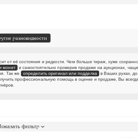
ругие разновидности
ит от её состояния и редкости. Чем больше тираж, хуже сохранно
и монет
и самостоятельно проверив продажи на аукционах, чаще
ня. Так же
определить оригинал или подделка
в Ваших руках, д
получить профессиональную помощь в оценке и продаже, Вы всегд
тнёров.
Показать фильтр