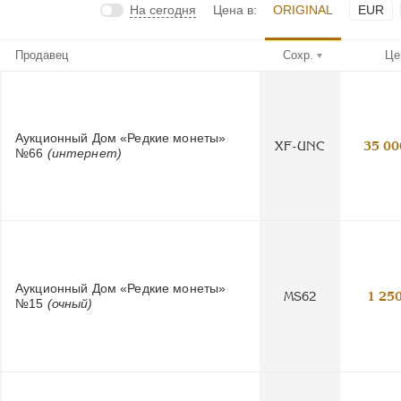
На сегодня
Цена в:
ORIGINAL
EUR
Продавец
Сохр.
Це
Аукционный Дом «Редкие монеты»
XF-UNC
35 00
№66
(интернет)
Аукционный Дом «Редкие монеты»
MS62
1 25
№15
(очный)