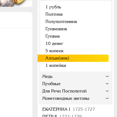
1 рубль
Полтина
Полуполтинник
Гривенник
Гривна
10 денег
5 копеек
Алтын(ник)
1 копейка
Медь
Пробные
Для Речи Посполитой
Монетовидные жетоны
ЕКАТЕРИНА I
1725-1727
ПЕТР II
1727-1729