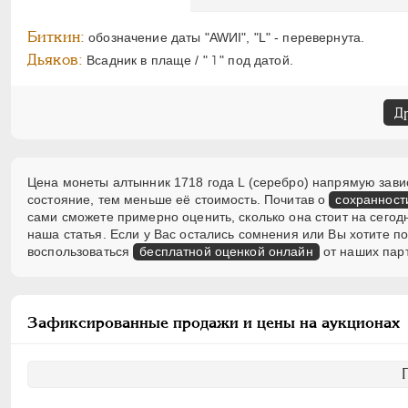
Биткин:
обозначение даты "AWИI", "L" - перевернута.
Дьяков:
Всадник в плаще / " ˥ " под датой.
Д
Цена монеты алтынник 1718 года L (серебро) напрямую завис
состояние, тем меньше её стоимость. Почитав о
сохранност
сами сможете примерно оценить, сколько она стоит на сегод
наша статья. Если у Вас остались сомнения или Вы хотите 
воспользоваться
бесплатной оценкой онлайн
от наших пар
Зафиксированные продажи и цены на аукционах