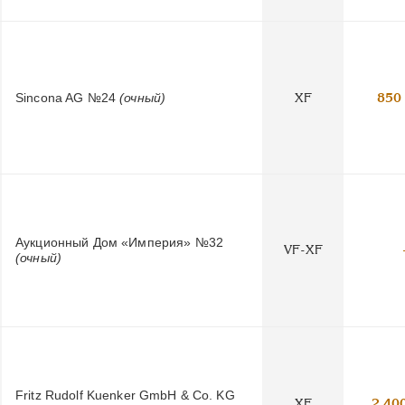
Sincona AG №24
(очный)
XF
850
Аукционный Дом «Империя» №32
VF-XF
(очный)
Fritz Rudolf Kuenker GmbH & Co. KG
XF
2 40