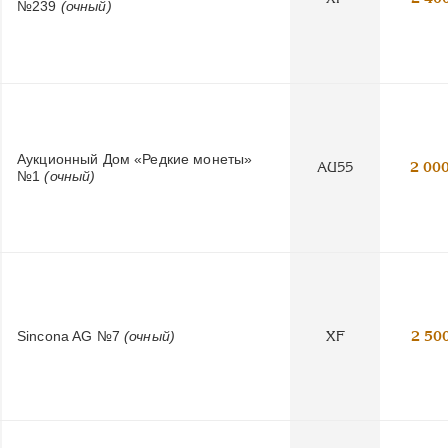
№239
(очный)
Аукционный Дом «Редкие монеты»
AU55
2 00
№1
(очный)
Sincona AG №7
(очный)
XF
2 50