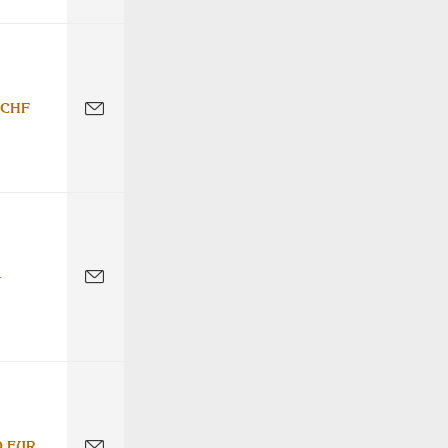
 CHF
-
0 EUR