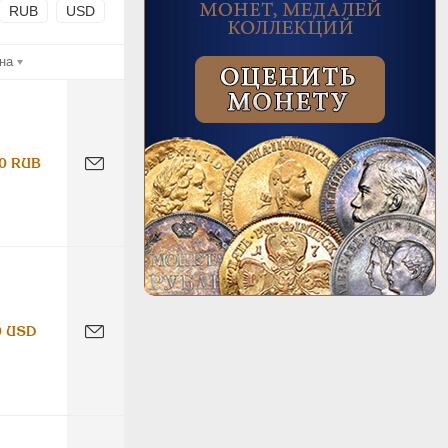
RUB
USD
на
0 RUB
0 USD