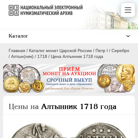
Каталог
Главная
/
Каталог монет Царской России
/
Пeтр I
/
Серебро
/
Алтын(ник)
/
1718
/
Цена Алтынник 1718 года
ПEТР I
1699 - 1725
Золото
Цены на
Алтынник 1718 года
Серебро
1 рубль
Полтина