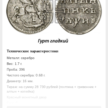
Полуполтинник
Гривенник
Гривна
10 денег
5 копеек
Алтын(ник)
1 копейка
Технические характеристики
Медь
Металл: серебро
Пробные
Вес: 1.7 г.
Для Речи Посполитой
Проба: 396
Монетовидные жетоны
Чистого серебра: 0.68 г.
ЕКАТЕРИНА I
1725-1727
Диаметр: 16 мм.
Тираж: на сумму 28 730 рублей (полтина + гривенник +
ПЕТР II
1727-1729
алтын + копейка)
АННА ИОАННОВНА
1730-1740
Красный монетный двор
ИОАНН АНТОНОВИЧ
1740-1741
Гурт: 0