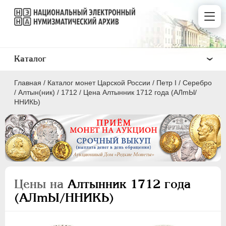
Каталог
Главная
/
Каталог монет Царской России
/
Пeтр I
/
Серебро
/
Алтын(ник)
/
1712
/
Цена Алтынник 1712 года (АЛmЫ/
ННИКЬ)
ПEТР I
1699 - 1725
Золото
Серебро
Цены на
Алтынник 1712 года
(АЛmЫ/ННИКЬ)
1 рубль
Полтина