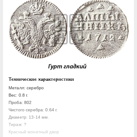
Полуполтинник
Гривенник
Гривна
10 денег
5 копеек
Алтын(ник)
1 копейка
Медь
Пробные
Технические характеристики
Для Речи Посполитой
Металл: серебро
Монетовидные жетоны
Вес: 0.8 г.
ЕКАТЕРИНА I
1725-1727
Проба: 802
Чистого серебра: 0.64 г.
ПЕТР II
1727-1729
Диаметр: 13-14 мм.
АННА ИОАННОВНА
1730-1740
Тираж: ?
ИОАНН АНТОНОВИЧ
1740-1741
Красный монетный двор