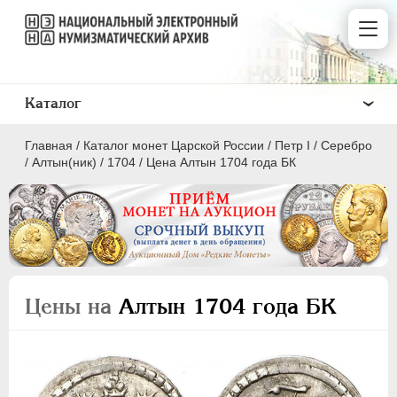
Каталог
Главная
/
Каталог монет Царской России
/
Пeтр I
/
Серебро
/
Алтын(ник)
/
1704
/
Цена Алтын 1704 года БК
ПEТР I
1699 - 1725
Золото
Цены на
Алтын 1704 года БК
Серебро
1 рубль
Полтина