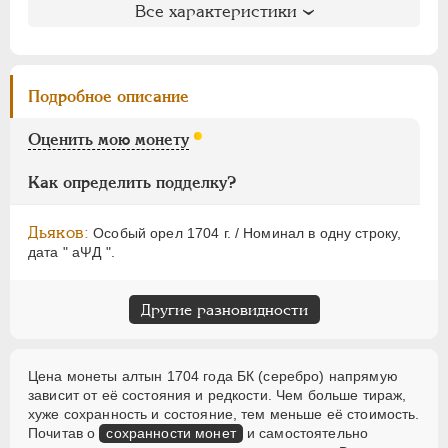
ЕЛИЗАВЕТА
1741-1762
Все характеристики
Литература и редкость
ПЕТР III
1762-1762
Биткин
: #1155 (Un)
ЕКАТЕРИНА II
1762-1796
Петров
: не вошла в описание
ПАВЕЛ I
1796-1801
Подробное описание
Уздеников
: 0480 (единственный экземпляр)
АЛЕКСАНДР I
1801-1825
Дьяков
: 1
Оценить мою монету
НИКОЛАЙ I
1826-1855
Дьяков ЗС
: 156 (R5)
АЛЕКСАНДР II
1855-1881
Семёнов
: 171-100 (R3!)
Как определить подделку?
АЛЕКСАНДР III
1881-1894
ГМ
: 15.12 (уникальная)
Гиль
: не вошла в описание
НИКОЛАЙ II
1894-1917
Дьяков:
Особый орел 1704 г. / Номинал в одну строку,
ВРЕМЕННОЕ ПРАВ.
1917-1918
дата " аΨД ".
ИНОСТРАННЫЕ
1768-1918
Другие разновидности
Цена монеты алтын 1704 года БК (серебро) напрямую
зависит от её состояния и редкости. Чем больше тираж,
хуже сохранность и состояние, тем меньше её стоимость.
Почитав о
сохранности монет
и самостоятельно