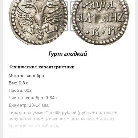
Полуполтинник
Гривенник
Гривна
10 денег
5 копеек
Алтын(ник)
1 копейка
Медь
Технические характеристики
Пробные
Металл: серебро
Вес: 0.8 г.
Для Речи Посполитой
Проба: 802
Монетовидные жетоны
Чистого серебра: 0.64 г.
ЕКАТЕРИНА I
1725-1727
Диаметр: 13-14 мм.
ПЕТР II
1727-1729
Тираж: на сумму 215 665 рублей (рубль + полтина +
полуполтинник + гривенник + пять копеек + алтын)
АННА ИОАННОВНА
1730-1740
Красный монетный двор
ИОАНН АНТОНОВИЧ
1740-1741
Гурт: 0