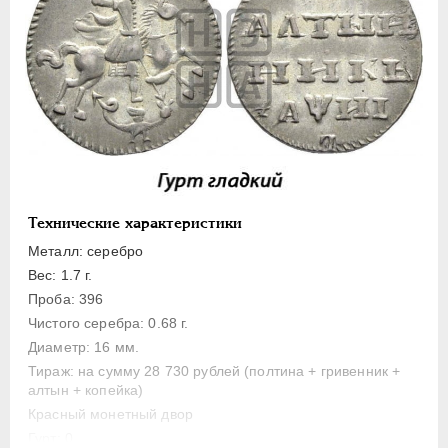
Полуполтинник
Гривенник
Гривна
10 денег
5 копеек
Алтын(ник)
1 копейка
Медь
Технические характеристики
Пробные
Металл: серебро
Для Речи Посполитой
Вес: 1.7 г.
Монетовидные жетоны
Проба: 396
Чистого серебра: 0.68 г.
ЕКАТЕРИНА I
1725-1727
Диаметр: 16 мм.
ПЕТР II
1727-1729
Тираж: на сумму 28 730 рублей (полтина + гривенник +
алтын + копейка)
АННА ИОАННОВНА
1730-1740
Красный монетный двор
ИОАНН АНТОНОВИЧ
1740-1741
Гурт: 0