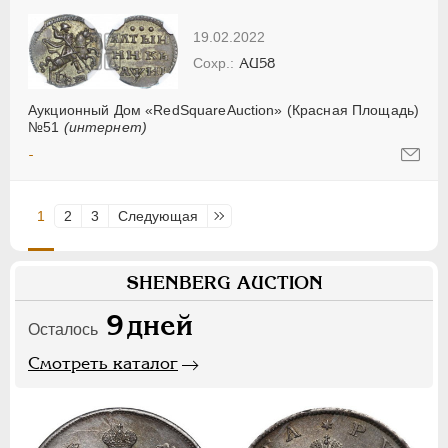
19.02.2022
AU58
Аукционный Дом «RedSquareAuction» (Красная Площадь)
№51
(интернет)
-
1
2
3
Следующая
Последняя
SHENBERG AUCTION
9
дней
Осталось
Смотреть каталог