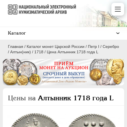
Каталог
Главная
/
Каталог монет Царской России
/
Пeтр I
/
Серебро
/
Алтын(ник)
/
1718
/
Цена Алтынник 1718 года L
ПEТР I
1699 - 1725
Золото
Цены на
Алтынник 1718 года L
Серебро
1 рубль
Полтина