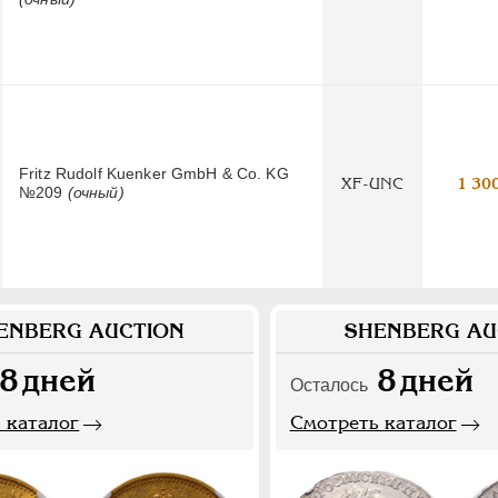
Fritz Rudolf Kuenker GmbH & Co. KG
XF-UNC
1 30
№209
(очный)
ENBERG AUCTION
SHENBERG AU
8
дней
8
дней
Осталось
 каталог
Смотреть каталог