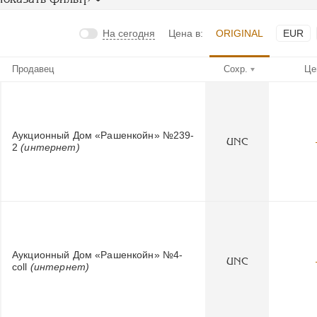
На сегодня
Цена в:
ORIGINAL
EUR
Продавец
Сохр.
Це
Аукционный Дом «Рашенкойн» №239-
UNC
2
(интернет)
Аукционный Дом «Рашенкойн» №4-
UNC
coll
(интернет)