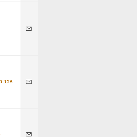
-
0 RUB
-