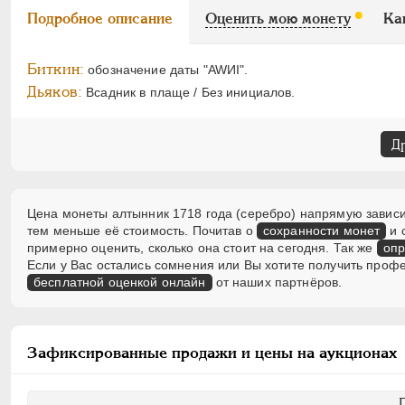
Подробное описание
Оценить мою монету
Ка
Биткин:
обозначение даты "AWИI".
Дьяков:
Всадник в плаще / Без инициалов.
Д
Цена монеты алтынник 1718 года (серебро) напрямую зависит
тем меньше её стоимость. Почитав о
сохранности монет
и 
примерно оценить, сколько она стоит на сегодня. Так же
опр
Если у Вас остались сомнения или Вы хотите получить проф
бесплатной оценкой онлайн
от наших партнёров.
Зафиксированные продажи и цены на аукционах