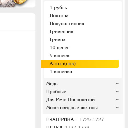
1 рубль
Полтина
Полуполтинник
Гривенник
Гривна
10 денег
5 копеек
Алтын(ник)
1 копейка
Медь
Пробные
Для Речи Посполитой
Монетовидные жетоны
ЕКАТЕРИНА I
1725-1727
ПЕТР II
1727-1729