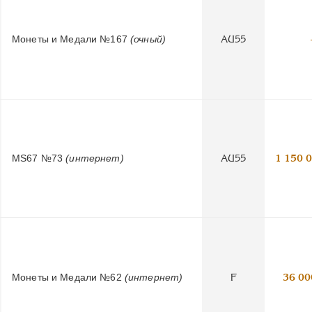
Монеты и Медали №167
(очный)
AU55
MS67 №73
(интернет)
AU55
1 150 
Монеты и Медали №62
(интернет)
F
36 00