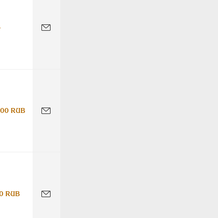
-
000 RUB
0 RUB