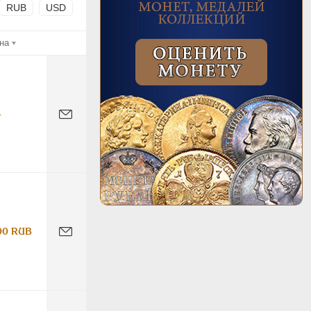
RUB
USD
на
-
00 RUB