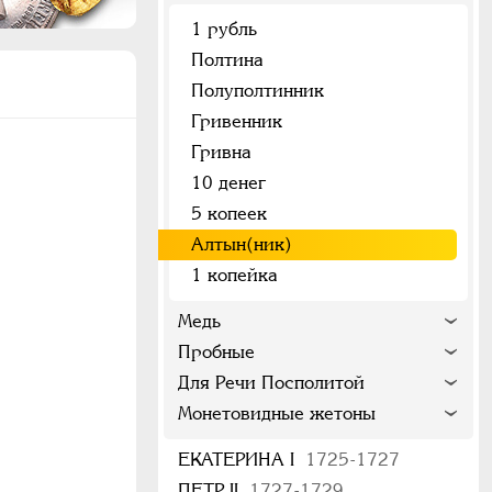
1 рубль
Полтина
Полуполтинник
Гривенник
Гривна
10 денег
5 копеек
Алтын(ник)
1 копейка
Медь
Пробные
Для Речи Посполитой
Монетовидные жетоны
ЕКАТЕРИНА I
1725-1727
ПЕТР II
1727-1729