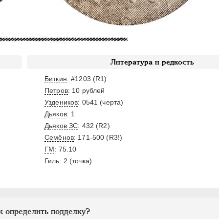
Литература и редкость
Биткин
: #1203 (R1)
Петров
: 10 рублей
Уздеников
: 0541 (черта)
Дьяков
: 1
Дьяков ЗС
: 432 (R2)
Семёнов
: 171-500 (R3!)
ГМ
: 75.10
Гиль
: 2 (точка)
к определить подделку?