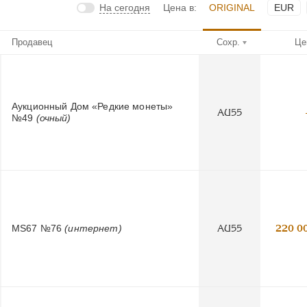
На сегодня
Цена в:
ORIGINAL
EUR
Продавец
Сохр.
Це
Аукционный Дом «Редкие монеты»
AU55
№49
(очный)
MS67 №76
(интернет)
AU55
220 0