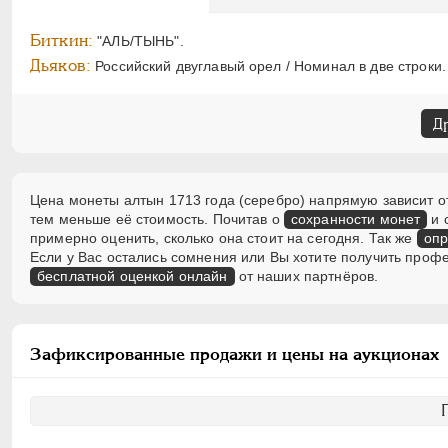
Биткин:
"АЛЬ/ТЫНЬ".
Дьяков:
Российский двуглавый орел / Номинал в две строки.
Д
Цена монеты алтын 1713 года (серебро) напрямую зависит от
тем меньше её стоимость. Почитав о
сохранности монет
и 
примерно оценить, сколько она стоит на сегодня. Так же
опр
Если у Вас остались сомнения или Вы хотите получить проф
бесплатной оценкой онлайн
от наших партнёров.
Зафиксированные продажи и цены на аукционах