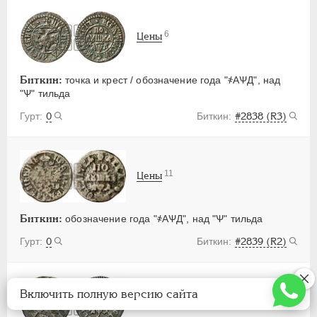
6
Цены
Биткин:
точка и крест / обозначение года "҂АѰД", над
"Ѱ" тильда
0
#2838 (R3)
11
Цены
Биткин:
обозначение года "҂АѰД", над "Ѱ" тильда
0
#2839 (R2)
Включить полную версию сайта
47
Цены