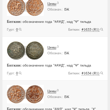
3
Цены
БК
Биткин:
обозначение года "҂АѰД", над "Ѱ" тильда
0
#1633 (R1)
3
Цены
БК
Биткин:
обозначение года "҂АѰД", над "Ѱ" тильда
0
#1634 (R1)
0
Цены
БК
Биткин:
обозначение года "АѰД", над "Ѱ" тильда, "҂"