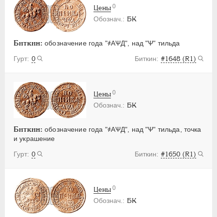
0
Цены
БК
Биткин:
обозначение года "҂АѰД", над "Ѱ" тильда
0
#1648 (R1)
0
Цены
БК
Биткин:
обозначение года "҂АѰД", над "Ѱ" тильда, точка
и украшение
0
#1650 (R1)
0
Цены
БК