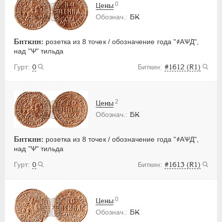
0
Цены
БК
Биткин:
розетка из 8 точек / обозначение года "҂АѰД",
над "Ѱ" тильда
0
#1612 (R1)
2
Цены
БК
Биткин:
розетка из 8 точек / обозначение года "҂АѰД",
над "Ѱ" тильда
0
#1613 (R1)
0
Цены
БК