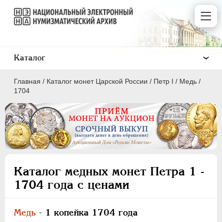
Каталог
Главная
/
Каталог монет Царской России
/
Пeтр I
/
Медь
/
1704
ПEТР I
1699 - 1725
ЕКАТЕРИНА I
1725-1727
Каталог медных монет Петра 1 -
ПЕТР II
1727-1729
1704 года с ценами
АННА ИОАННОВНА
1730-1740
ИОАНН АНТОНОВИЧ
1740-1741
Медь
- 1 копейка 1704 года
ЕЛИЗАВЕТА
1741-1762