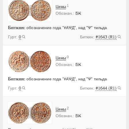
1
Цены
БК
Биткин:
обозначение года "҂АѰД", над "Ѱ" тильда
0
#1643 (R1)
0
Цены
БК
Биткин:
обозначение года "҂АѰД", над "Ѱ" тильда
0
#1644 (R1)
2
Цены
БК