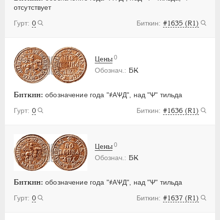
отсутствует
0
#1635 (R1)
0
Цены
БК
Биткин:
обозначение года "҂АѰД", над "Ѱ" тильда
0
#1636 (R1)
0
Цены
БК
Биткин:
обозначение года "҂АѰД", над "Ѱ" тильда
0
#1637 (R1)