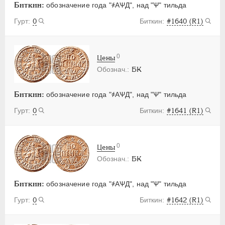
Биткин:
обозначение года "҂АѰД", над "Ѱ" тильда
0
#1640 (R1)
0
Цены
БК
Биткин:
обозначение года "҂АѰД", над "Ѱ" тильда
0
#1641 (R1)
0
Цены
БК
Биткин:
обозначение года "҂АѰД", над "Ѱ" тильда
0
#1642 (R1)