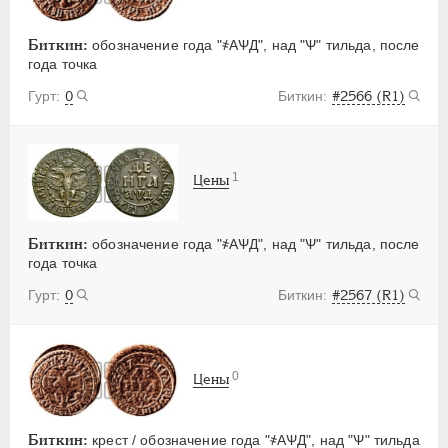
Биткин:
обозначение года "҂АѰД", над "Ѱ" тильда, после
года точка
0
#2566 (R1)
1
Цены
Биткин:
обозначение года "҂АѰД", над "Ѱ" тильда, после
года точка
0
#2567 (R1)
0
Цены
Биткин:
крест / обозначение года "҂АѰД", над "Ѱ" тильда