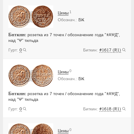
1
Цены
БК
Биткин:
розетка из 7 точек / обозначение года "҂АѰД",
над "Ѱ" тильда
0
#1617 (R1)
0
Цены
БК
Биткин:
розетка из 7 точек / обозначение года "҂АѰД",
над "Ѱ" тильда
0
#1618 (R1)
0
Цены