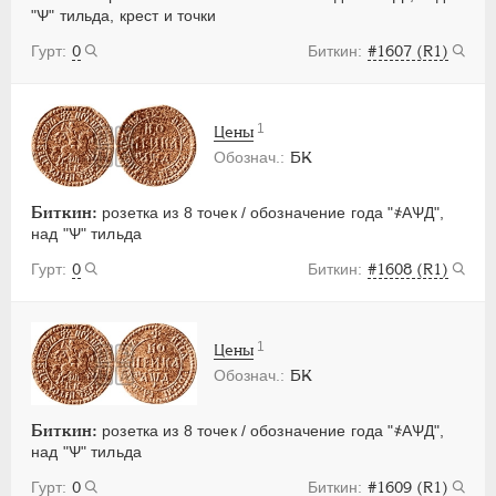
"Ѱ" тильда, крест и точки
0
#1607 (R1)
1
Цены
БК
Биткин:
розетка из 8 точек / обозначение года "҂АѰД",
над "Ѱ" тильда
0
#1608 (R1)
1
Цены
БК
Биткин:
розетка из 8 точек / обозначение года "҂АѰД",
над "Ѱ" тильда
0
#1609 (R1)