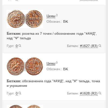
3
Цены
БК
Биткин:
розетка из 7 точек / обозначение года "҂АѰД",
над "Ѱ" тильда
0
#1627 (R3)
0
Цены
БК
Биткин:
обозначение года "҂АѰД", над "Ѱ" тильда, точка
и украшение
0
#1628 (R2)