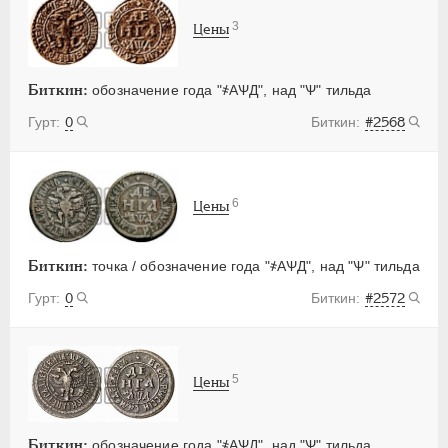
3
Цены
Биткин:
обозначение года "҂АѰД", над "Ѱ" тильда
0
#2568
6
Цены
Биткин:
точка / обозначение года "҂АѰД", над "Ѱ" тильда
0
#2572
5
Цены
Биткин:
обозначение года "҂АѰД", над "Ѱ" тильда