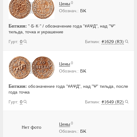
0
Цены
БК
Биткин:
"·Б·К·" / обозначение года "҂АѰД", над "Ѱ"
тильда, точка и украшение
0
#1629 (R3)
0
Цены
БК
Биткин:
обозначение года "҂АѰД", над "Ѱ" тильда, после
года точка
0
#1649 (R2)
0
Цены
Нет фото
БК