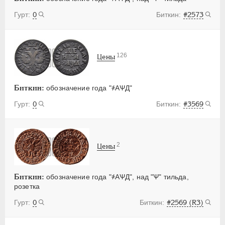
0
#2573
126
Цены
Биткин:
обозначение года "҂АѰД"
0
#3569
2
Цены
Биткин:
обозначение года "҂АѰД", над "Ѱ" тильда,
розетка
0
#2569 (R3)