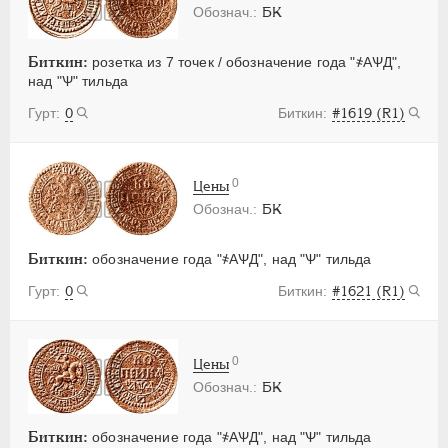
БК
Биткин:
розетка из 7 точек / обозначение года "҂АѰД",
над "Ѱ" тильда
0
#1619 (R1)
0
Цены
БК
Биткин:
обозначение года "҂АѰД", над "Ѱ" тильда
0
#1621 (R1)
0
Цены
БК
Биткин:
обозначение года "҂АѰД", над "Ѱ" тильда