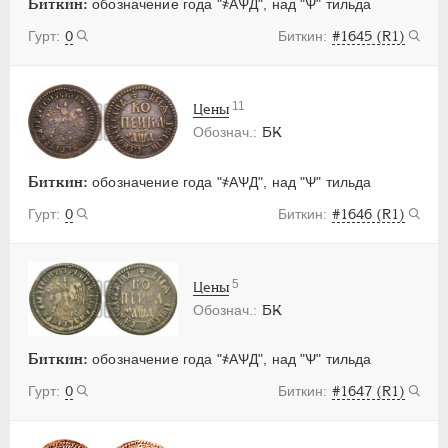
Биткин:
обозначение года "҂АѰД", над "Ѱ" тильда
0
#1645 (R1)
11
Цены
БК
Биткин:
обозначение года "҂АѰД", над "Ѱ" тильда
0
#1646 (R1)
5
Цены
БК
Биткин:
обозначение года "҂АѰД", над "Ѱ" тильда
0
#1647 (R1)