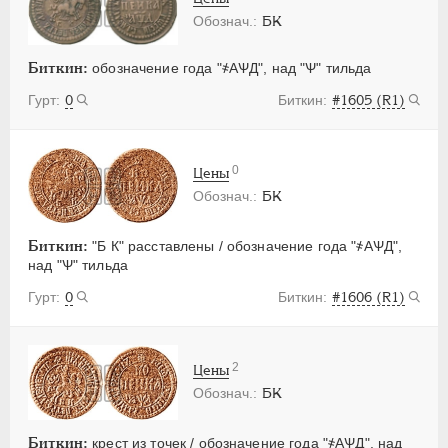
БК
Биткин:
обозначение года "҂АѰД", над "Ѱ" тильда
0
#1605 (R1)
0
Цены
БК
Биткин:
"Б К" расставлены / обозначение года "҂АѰД",
над "Ѱ" тильда
0
#1606 (R1)
2
Цены
БК
Биткин:
крест из точек / обозначение года "҂АѰД", над