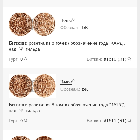
0
Цены
БК
Биткин:
розетка из 8 точек / обозначение года "҂АѰД",
над "Ѱ" тильда
0
#1610 (R1)
0
Цены
БК
Биткин:
розетка из 8 точек / обозначение года "҂АѰД",
над "Ѱ" тильда
0
#1611 (R1)