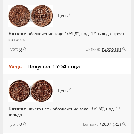
0
Цены
Биткин:
обозначение года "҂АѰД", над "Ѱ" тильда, крест
из точек
0
#2558 (R)
Медь
- Полушка 1704 года
6
Цены
Биткин:
ничего нет / обозначение года "҂АѰД", над "Ѱ"
тильда
0
#2837 (R2)