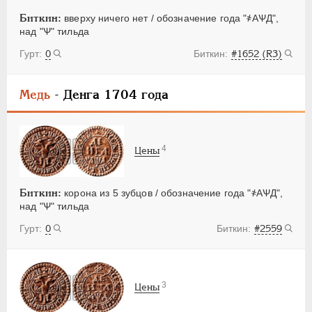
Биткин:
вверху ничего нет / обозначение года "҂АѰД",
над "Ѱ" тильда
0
#1652 (R3)
Медь
- Денга 1704 года
4
Цены
Биткин:
корона из 5 зубцов / обозначение года "҂АѰД",
над "Ѱ" тильда
0
#2559
3
Цены