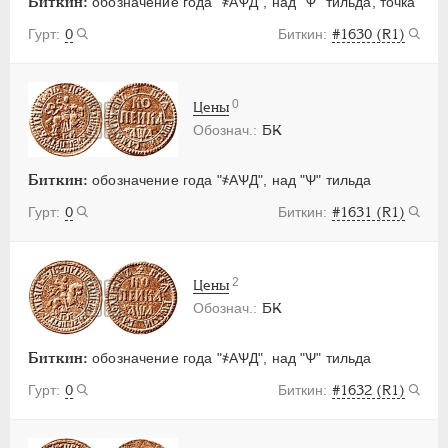
Биткин:
обозначение года "҂АѰД", над "Ѱ" тильда, точка
0
#1630 (R1)
0
Цены
БК
Биткин:
обозначение года "҂АѰД", над "Ѱ" тильда
0
#1631 (R1)
2
Цены
БК
Биткин:
обозначение года "҂АѰД", над "Ѱ" тильда
0
#1632 (R1)