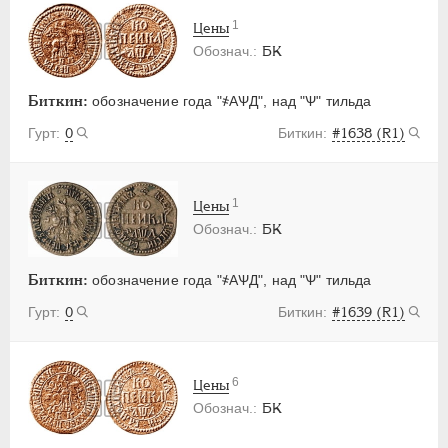
1
Цены
БК
Биткин:
обозначение года "҂АѰД", над "Ѱ" тильда
0
#1638 (R1)
1
Цены
БК
Биткин:
обозначение года "҂АѰД", над "Ѱ" тильда
0
#1639 (R1)
6
Цены
БК