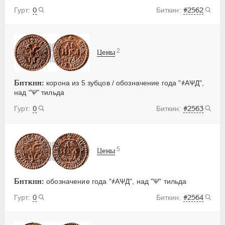
0
#2562
2
Цены
Биткин:
корона из 5 зубцов / обозначение года "҂АѰД",
над "Ѱ" тильда
0
#2563
5
Цены
Биткин:
обозначение года "҂АѰД", над "Ѱ" тильда
0
#2564