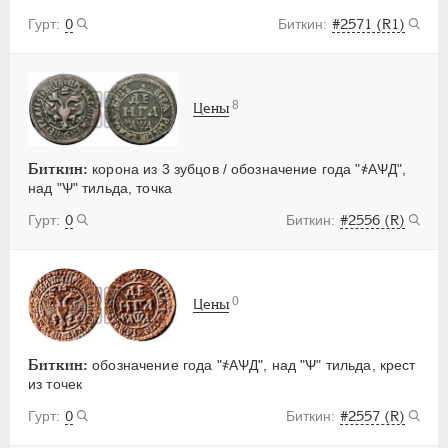
0
#2571 (R1)
8
Цены
Биткин:
корона из 3 зубцов / обозначение года "҂АѰД",
над "Ѱ" тильда, точка
0
#2556 (R)
0
Цены
Биткин:
обозначение года "҂АѰД", над "Ѱ" тильда, крест
из точек
0
#2557 (R)