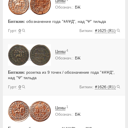
Цены
БК
Биткин:
обозначение года "҂АѰД", над "Ѱ" тильда
0
#1625 (R1)
4
Цены
БК
Биткин:
розетка из 9 точек / обозначение года "҂АѰД",
над "Ѱ" тильда
0
#1626 (R1)
1
Цены
БК