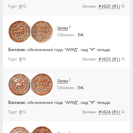
0
#1622 (R1)
0
Цены
БК
Биткин:
обозначение года "҂АѰД", над "Ѱ" тильда
0
#1623 (R1)
2
Цены
БК
Биткин:
обозначение года "҂АѰД", над "Ѱ" тильда
0
#1624 (R1)
1