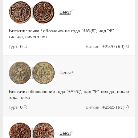
0
Цены
Биткин:
точка / обозначение года "҂АѰД", над "Ѱ"
тильда, ничего нет
0
#2570 (R3)
2
Цены
Биткин:
обозначение года "҂АѰД", над "Ѱ" тильда, после
года точка
0
#2565 (R1)
0
Цены