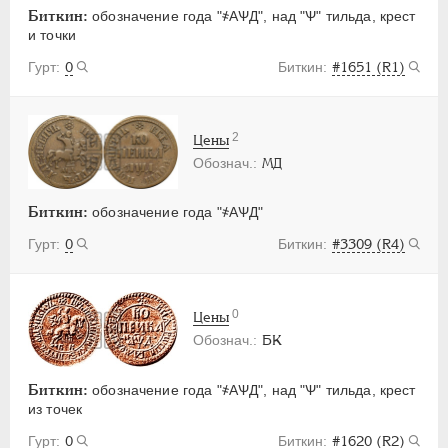
Биткин:
обозначение года "҂АѰД", над "Ѱ" тильда, крест
и точки
0
#1651 (R1)
2
Цены
МД
Биткин:
обозначение года "҂АѰД"
0
#3309 (R4)
0
Цены
БК
Биткин:
обозначение года "҂АѰД", над "Ѱ" тильда, крест
из точек
0
#1620 (R2)